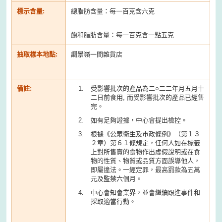
標示含量:
總脂肪含量：每一百克含六克
飽和脂肪含量：每一百克含一點五克
抽取樣本地點:
調景嶺一間雜貨店
備註:
受影響批次的產品為二○二二年月五月十
二日前食用, 而受影響批次的產品已經售
完。
如有足夠證據，中心會提出檢控。
根據《公眾衞生及市政條例》（第１３
２章）第６１條規定，任何人如在標籤
上對所售賣的食物作出虛假說明或在食
物的性質、物質或品質方面誤導他人，
即屬違法。一經定罪，最高罰款為五萬
元及監禁六個月。
中心會知會業界，並會繼續跟進事件和
採取適當行動。