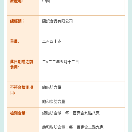
原產地:
中國
總經銷：
陳記食品有限公司
重量:
二百四十克
此日期或之前
二○二二年五月十二日
食用:
不符合檢測項
總脂肪含量
目:
飽和脂肪含量
檢測含量:
總脂肪含量：每一百克含九點八克
飽和脂肪含量：每一百克含二點九克