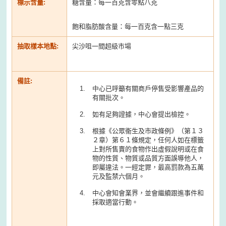
標示含量:
糖含量：每一百克含零點八克
飽和脂肪酸含量：每一百克含一點三克
抽取樣本地點:
尖沙咀一間超級市場
備註:
中心已呼籲有關商戶停售受影響產品的
有關批次。
如有足夠證據，中心會提出檢控。
根據《公眾衞生及市政條例》（第１３
２章）第６１條規定，任何人如在標籤
上對所售賣的食物作出虛假說明或在食
物的性質、物質或品質方面誤導他人，
即屬違法。一經定罪，最高罰款為五萬
元及監禁六個月。
中心會知會業界，並會繼續跟進事件和
採取適當行動。