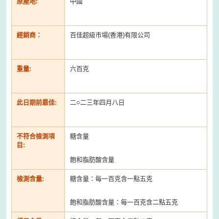
原產地:
中國
經銷商：
百佳超級市場(香港)有限公司
重量:
六百克
此日期前最佳:
二○二三年四月八日
不符合檢測項
糖含量
目:
飽和脂肪酸含量
檢測含量:
糖含量：每一百克含一點五克
飽和脂肪酸含量：每一百克含二點五克