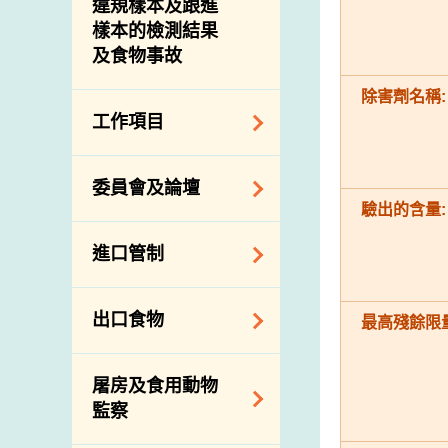
違規樣本及跟進
樣本的檢測結果
及食物事故
除害劑名稱:
工作項目
降低膳食中的鈉和
委員會及論壇
糖
驗出的含量:
食物監測計劃
食物安全專家委員
進口管制
會
食物安全重點控制
系統
業界諮詢論壇
食物進口商和食物
出口食物
最高殘餘限量
基因改造食物
分銷商登記制度
消費者聯繫小組
食物標籤上的營養
視察內地農場及聯
出口驗證
屠房及食用動物
資料
絡內地有關當局
出口食物往內地
監察
食物安全之風險評
進口食物管制
出口商及業界的消
估