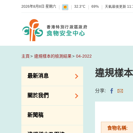
2026年8月8日 星期六
32.3°C
69%
天氣最後更新
11:
主頁
違規樣本的檢測結果
04-2022
違規樣本
最新消息
食物警報 / 致敏物
分享:
關於我們
警報
懷疑食物中毒個案
組織結構
新聞稿
活動
理想與使命
食物名稱:
新資訊
介紹短片