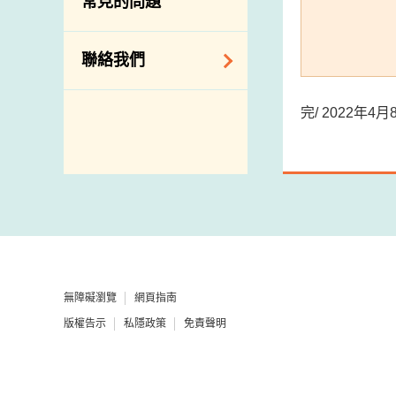
常見的問題
構
相關網站
聯絡我們
查詢、建議、要求
完/ 2022年
和投訴
地址及電話
政府電話簿
郵件貼上足夠郵資
無障礙瀏覽
網頁指南
版權告示
私隱政策
免責聲明