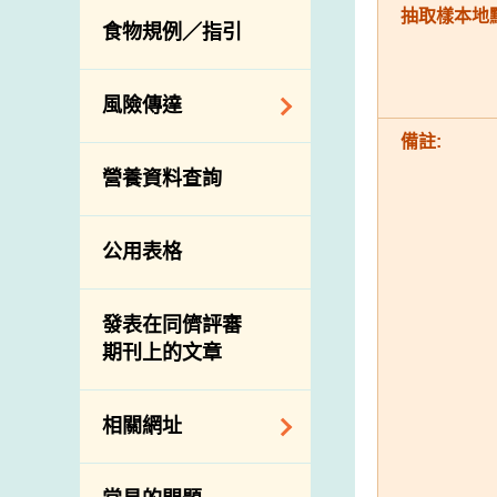
活生食用動物的進
規管農業化學物及
抽取樣本地點
息
食物規例／指引
食物事故應變及管
口檢驗
獸醫藥物在食用動
理
物上的使用
獸醫公共衞生資訊
食物消費量調查
風險傳達
屠房及疾病監測
備註:
總膳食研究
宰前檢驗
主題項目
營養資料查詢
有機食物
宰後檢驗
警報系統
高風險食物
豬隻流感病毒監測
項目及活動
公用表格
結果
抗菌素耐藥性
傳達資源
屠房及肉類檢驗
食物中的碘
資訊平台
發表在同儕評審
期刊上的文章
下載
公開比賽
相關網址
相關政府部門／機