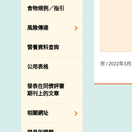
活生食用動物的進
規管農業化學物及
息
食物規例／指引
食物事故應變及管
口檢驗
獸醫藥物在食用動
理
物上的使用
獸醫公共衞生資訊
食物消費量調查
風險傳達
屠房及疾病監測
總膳食研究
宰前檢驗
主題項目
營養資料查詢
有機食物
宰後檢驗
警報系統
高風險食物
豬隻流感病毒監測
項目及活動
完 / 2022年
公用表格
結果
抗菌素耐藥性
傳達資源
屠房及肉類檢驗
食物中的碘
資訊平台
發表在同儕評審
期刊上的文章
下載
公開比賽
相關網址
相關政府部門／機