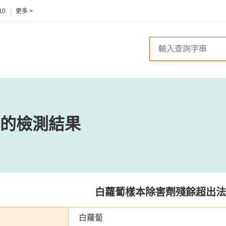
10
更多 >
的檢測結果
白蘿蔔樣本除害劑殘餘超出法
白蘿蔔