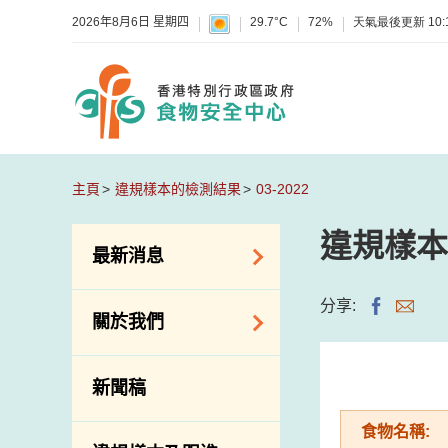
2026年8月6日 星期四
29.7°C
72%
天氣最後更新
10:
主頁
違規樣本的檢測結果
03-2022
違規樣本
最新消息
食物警報 / 致敏物
分享:
關於我們
警報
懷疑食物中毒個案
組織結構
新聞稿
活動
理想與使命
食物名稱:
新資訊
介紹短片