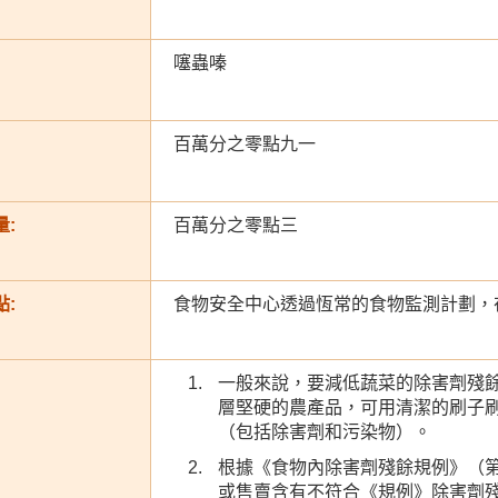
噻蟲嗪
百萬分之零點九一
:
百萬分之零點三
:
食物安全中心透過恆常的食物監測計劃，
一般來說，要減低蔬菜的除害劑殘
層堅硬的農產品，可用清潔的刷子
（包括除害劑和污染物）。
根據《食物內除害劑殘餘規例》（第
或售賣含有不符合《規例》除害劑