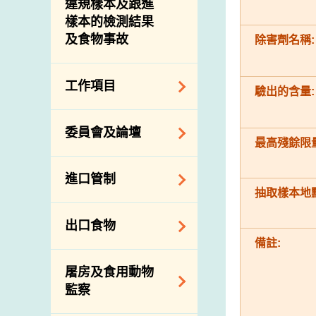
違規樣本及跟進
樣本的檢測結果
及食物事故
除害劑名稱:
工作項目
驗出的含量:
降低膳食中的鈉和
委員會及論壇
糖
最高殘餘限量
食物監測計劃
食物安全專家委員
進口管制
會
食物安全重點控制
抽取樣本地點
系統
業界諮詢論壇
食物進口商和食物
出口食物
基因改造食物
分銷商登記制度
消費者聯繫小組
備註:
食物標籤上的營養
視察內地農場及聯
出口驗證
屠房及食用動物
資料
絡內地有關當局
出口食物往內地
監察
食物安全之風險評
進口食物管制
出口商及業界的消
估