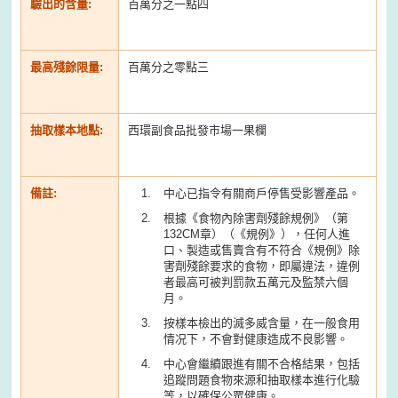
驗出的含量:
百萬分之一點四
最高殘餘限量:
百萬分之零點三
抽取樣本地點:
西環副食品批發市場一果欄
備註:
中心已指令有關商戶停售受影響產品。
根據《食物內除害劑殘餘規例》（第
132CM章）（《規例》），任何人進
口、製造或售賣含有不符合《規例》除
害劑殘餘要求的食物，即屬違法，違例
者最高可被判罰款五萬元及監禁六個
月。
按樣本檢出的滅多威含量，在一般食用
情况下，不會對健康造成不良影響。
中心會繼續跟進有關不合格結果，包括
追蹤問題食物來源和抽取樣本進行化驗
等，以確保公眾健康。