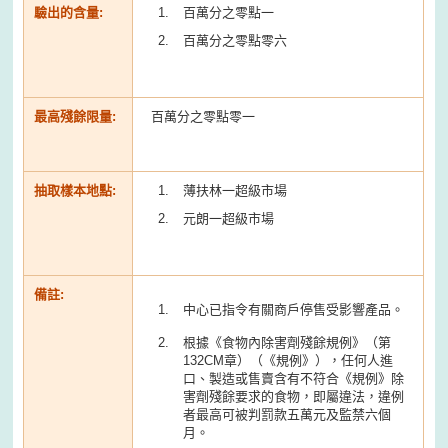
驗出的含量:
百萬分之零點一
百萬分之零點零六
最高殘餘限量:
百萬分之零點零一
抽取樣本地點:
薄扶林一超級市場
元朗一超級市場
備註:
中心已指令有關商戶停售受影響產品。
根據《食物內除害劑殘餘規例》（第
132CM章）（《規例》），任何人進
口、製造或售賣含有不符合《規例》除
害劑殘餘要求的食物，即屬違法，違例
者最高可被判罰款五萬元及監禁六個
月。