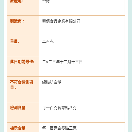
原產地:
台灣
製造商 :
興僖食品企業有限公司
重量:
二百克
此日期前最佳:
二○二三年十二月十三日
不符合檢測項
總脂肪含量
目 :
檢測含量:
每一百克含零點八克
標示含量:
每一百克含零點三克