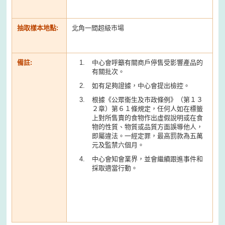
抽取樣本地點:
北角一間超級市場
備註:
中心會呼籲有關商戶停售受影響產品的
有關批次。
如有足夠證據，中心會提出檢控。
根據《公眾衞生及市政條例》（第１３
２章）第６１條規定，任何人如在標籤
上對所售賣的食物作出虛假說明或在食
物的性質、物質或品質方面誤導他人，
即屬違法。一經定罪，最高罰款為五萬
元及監禁六個月。
中心會知會業界，並會繼續跟進事件和
採取適當行動。