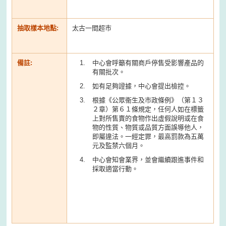
抽取樣本地點:
太古一間超巿
備註:
中心會呼籲有關商戶停售受影響產品的
有關批次。
如有足夠證據，中心會提出檢控。
根據《公眾衞生及市政條例》（第１３
２章）第６１條規定，任何人如在標籤
上對所售賣的食物作出虛假說明或在食
物的性質、物質或品質方面誤導他人，
即屬違法。一經定罪，最高罰款為五萬
元及監禁六個月。
中心會知會業界，並會繼續跟進事件和
採取適當行動。