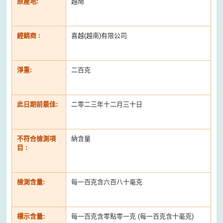
原產地:
越南
經銷商 :
喜越(越南)有限公司
淨重:
二百克
此日期前最佳:
二零二三年十二月三十日
不符合檢測項
納含量
目 :
檢測含量:
每一百克含六百八十毫克
標示含量:
每一百克含零點零一克 (每一百克含十毫克)