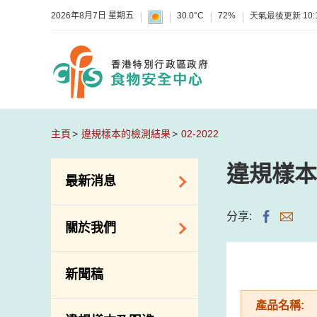
2026年8月7日 星期五
30.0°C
72%
天氣最後更新
10:
主頁
違規樣本的檢測結果
02-2022
違規樣本
最新消息
食物警報 / 致敏物
分享:
關於我們
警報
懷疑食物中毒個案
組織結構
新聞稿
活動
理想與使命
產品名稱:
新資訊
介紹短片