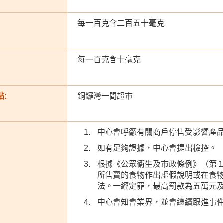
每一百克含二百五十毫克
每一百克含十毫克
:
銅鑼灣一間超巿
中心會呼籲有關商戶停售受影響產
如有足夠證據，中心會提出檢控。
根據《公眾衞生及市政條例》（第
所售賣的食物作出虛假說明或在食
法。一經定罪，最高罰款為五萬元
中心會知會業界，並會繼續跟進事