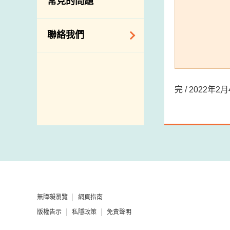
常見的問題
構
相關網站
聯絡我們
查詢、建議、要求
和投訴
完 / 2022年
地址及電話
政府電話簿
郵件貼上足夠郵資
無障礙瀏覽
網頁指南
版權告示
私隱政策
免責聲明