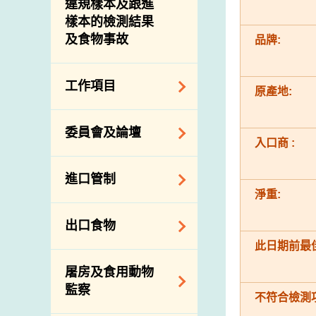
違規樣本及跟進
樣本的檢測結果
及食物事故
品牌:
工作項目
原產地:
降低膳食中的鈉和
委員會及論壇
糖
入口商 :
食物監測計劃
食物安全專家委員
進口管制
會
食物安全重點控制
淨重:
系統
業界諮詢論壇
食物進口商和食物
出口食物
基因改造食物
分銷商登記制度
消費者聯繫小組
此日期前最佳
食物標籤上的營養
視察內地農場及聯
出口驗證
屠房及食用動物
資料
絡內地有關當局
出口食物往內地
監察
食物安全之風險評
不符合檢測項
進口食物管制
出口商及業界的消
估