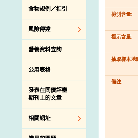
活生食用動物的進
規管農業化學物及
息
食物規例／指引
食物事故應變及管
口檢驗
獸醫藥物在食用動
檢測含量:
理
物上的使用
獸醫公共衞生資訊
食物消費量調查
風險傳達
屠房及疾病監測
標示含量:
總膳食研究
宰前檢驗
主題項目
營養資料查詢
有機食物
宰後檢驗
警報系統
抽取樣本地點
高風險食物
豬隻流感病毒監測
項目及活動
公用表格
結果
抗菌素耐藥性
傳達資源
屠房及肉類檢驗
備註:
食物中的碘
資訊平台
發表在同儕評審
期刊上的文章
下載
公開比賽
相關網址
相關政府部門／機