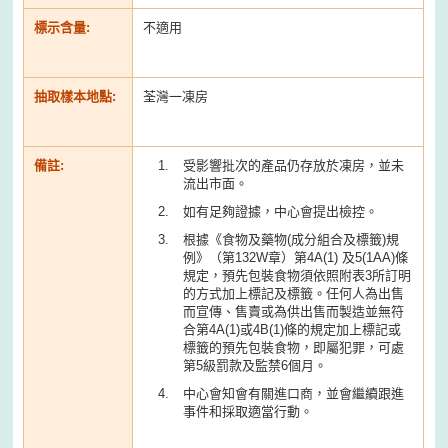
標示含量:
不適用
抽取樣本地點:
荃灣一凍房
備註:
受影響批次的產品仍存放於凍房，並未
流出市面。
如有足夠證據，中心會提出檢控。
根據《食物及藥物(成分組合及標籤)規
例》（第132W章）第4A(1) 及5(1AA)條
規定，預先包裝食物須依照附表3所訂明
的方式加上標記及標籤。任何人為出售
而宣傳、售賣或為供出售而製造並無符
合第4A(1)或4B(1)條的規定加上標記或
標籤的預先包裝食物，即屬犯罪，可處
第5級罰款及監禁6個月。
中心會知會有關進口商，並會繼續跟進
事件和採取適當行動。