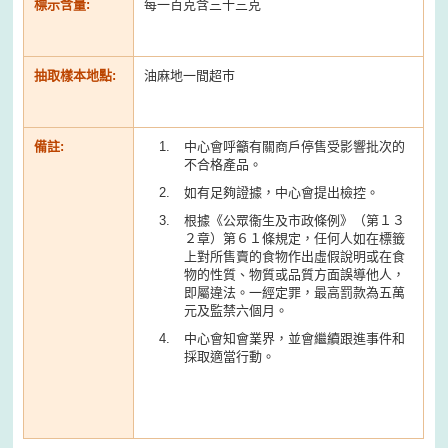
標示含量:
每一百克含三十三克
抽取樣本地點:
油麻地一間超巿
備註:
中心會呼籲有關商戶停售受影響批次的
不合格產品。
如有足夠證據，中心會提出檢控。
根據《公眾衞生及市政條例》（第１３
２章）第６１條規定，任何人如在標籤
上對所售賣的食物作出虛假說明或在食
物的性質、物質或品質方面誤導他人，
即屬違法。一經定罪，最高罰款為五萬
元及監禁六個月。
中心會知會業界，並會繼續跟進事件和
採取適當行動。