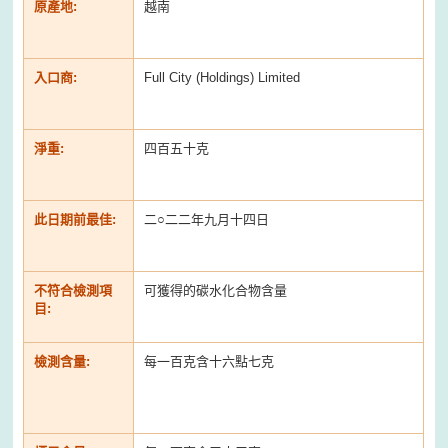
原產地:
越南
入口商:
Full City (Holdings) Limited
淨重:
四百五十克
此日期前最佳:
二○二二年九月十四日
不符合檢測項
可獲得的碳水化合物含量
目:
檢測含量:
每一百克含十六點七克