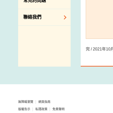
常見的問題
構
相關網站
聯絡我們
查詢、建議、要求
和投訴
地址及電話
完 / 2021年
政府電話簿
郵件貼上足夠郵資
無障礙瀏覽
網頁指南
版權告示
私隱政策
免責聲明