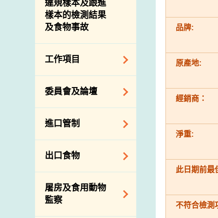
違規樣本及跟進
樣本的檢測結果
及食物事故
品牌:
工作項目
原產地:
降低膳食中的鈉和
委員會及論壇
糖
經銷商：
食物監測計劃
食物安全專家委員
進口管制
會
食物安全重點控制
淨重:
系統
業界諮詢論壇
食物進口商和食物
出口食物
基因改造食物
分銷商登記制度
消費者聯繫小組
此日期前最佳
食物標籤上的營養
視察內地農場及聯
出口驗證
屠房及食用動物
資料
絡內地有關當局
出口食物往內地
監察
食物安全之風險評
不符合檢測
進口食物管制
出口商及業界的消
估