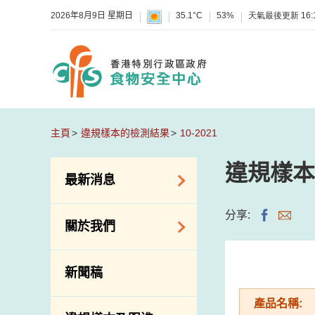
2026年8月9日 星期日
35.1°C
53%
天氣最後更新
16:
主頁
違規樣本的檢測結果
10-2021
違規樣本
最新消息
食物警報 / 致敏物
分享:
關於我們
警報
懷疑食物中毒個案
組織結構
新聞稿
活動
理想與使命
產品名稱:
新資訊
介紹短片