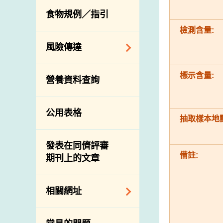
活生食用動物的進
規管農業化學物及
息
食物規例／指引
食物事故應變及管
口檢驗
獸醫藥物在食用動
理
檢測含量:
物上的使用
獸醫公共衞生資訊
食物消費量調查
風險傳達
屠房及疾病監測
總膳食研究
宰前檢驗
主題項目
標示含量:
營養資料查詢
有機食物
宰後檢驗
警報系統
高風險食物
豬隻流感病毒監測
項目及活動
公用表格
結果
抗菌素耐藥性
抽取樣本地點
傳達資源
屠房及肉類檢驗
食物中的碘
資訊平台
發表在同儕評審
備註:
期刊上的文章
下載
公開比賽
相關網址
相關政府部門／機