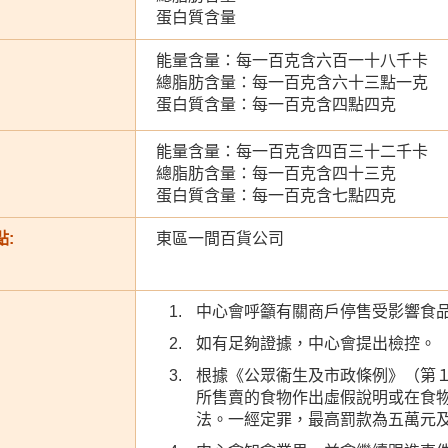
蛋白質含量
能量含量：每一百克含六百一十八千卡
總脂肪含量：每一百克含六十三點一克
蛋白質含量：每一百克含四點四克
能量含量：每一百克含四百三十二千卡
總脂肪含量：每一百克含四十三克
蛋白質含量：每一百克含七點四克
:
東區一間百貨公司
中心會呼籲有關商戶停售受影響食
如有足夠證據，中心會提出檢控。
根據《公眾衞生及市政條例》（第
所售賣的食物作出虛假說明或在食
法。一經定罪，最高罰款為五萬元