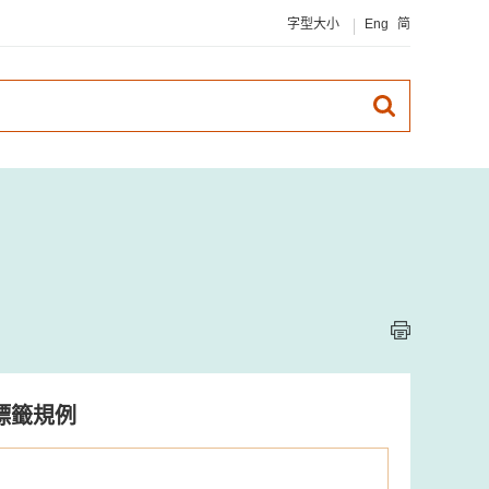
字型大小
Eng
简
標籤規例