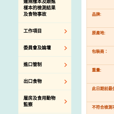
違規樣本及跟進
樣本的檢測結果
及食物事故
品牌:
工作項目
原產地:
降低膳食中的鈉和
委員會及論壇
糖
包裝商：
食物監測計劃
食物安全專家委員
進口管制
會
食物安全重點控制
重量:
系統
業界諮詢論壇
食物進口商和食物
出口食物
基因改造食物
分銷商登記制度
消費者聯繫小組
此日期前最佳
食物標籤上的營養
視察內地農場及聯
出口驗證
屠房及食用動物
資料
絡內地有關當局
出口食物往內地
監察
食物安全之風險評
不符合檢測
進口食物管制
出口商及業界的消
估