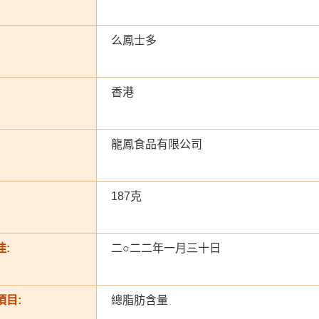
么鳳士多
香港
龍鳳食品有限公司
187克
:
二○二二年一月三十日
項目:
總脂肪含量