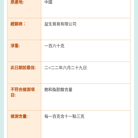
原產地:
中國
經銷商：
益生貿易有限公司
淨重:
一百六十克
此日期前最佳:
二○二二年六月二十九日
不符合檢測項
飽和脂肪酸含量
目:
檢測含量:
每一百克含十一點三克