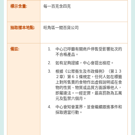
標示含量:
每一百克含四克
抽取樣本地點:
旺角區一間百貨公司
備註:
中心已呼籲有關商戶停售受影響批次的
不合格產品。
如有足夠證據，中心會提出檢控。
根據《公眾衞生及市政條例》（第１３
２章）第６１條規定，任何人如在標籤
上對所售賣的食物作出虛假說明或在食
物的性質、物質或品質方面誤導他人，
即屬違法。一經定罪，最高罰款為五萬
元及監禁六個月。
中心會知會業界，並會繼續跟進事件和
採取適當行動。