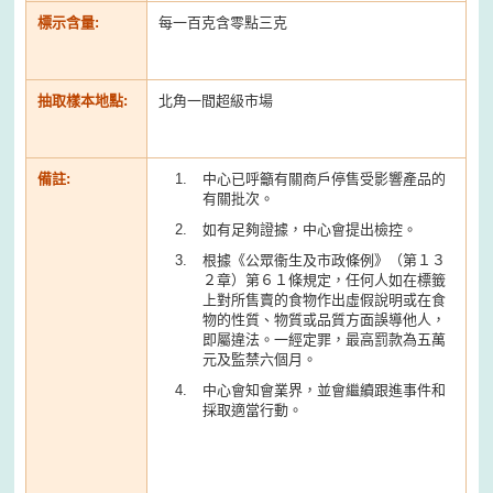
標示含量:
每一百克含零點三克
抽取樣本地點:
北角一間超級市場
備註:
中心已呼籲有關商戶停售受影響產品的
有關批次。
如有足夠證據，中心會提出檢控。
根據《公眾衞生及市政條例》（第１３
２章）第６１條規定，任何人如在標籤
上對所售賣的食物作出虛假說明或在食
物的性質、物質或品質方面誤導他人，
即屬違法。一經定罪，最高罰款為五萬
元及監禁六個月。
中心會知會業界，並會繼續跟進事件和
採取適當行動。