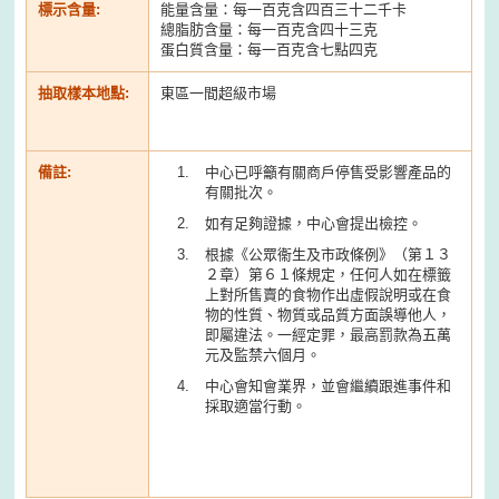
標示含量:
能量含量：每一百克含四百三十二千卡
總脂肪含量：每一百克含四十三克
蛋白質含量：每一百克含七點四克
抽取樣本地點:
東區一間超級市場
備註:
中心已呼籲有關商戶停售受影響產品的
有關批次。
如有足夠證據，中心會提出檢控。
根據《公眾衞生及市政條例》（第１３
２章）第６１條規定，任何人如在標籤
上對所售賣的食物作出虛假說明或在食
物的性質、物質或品質方面誤導他人，
即屬違法。一經定罪，最高罰款為五萬
元及監禁六個月。
中心會知會業界，並會繼續跟進事件和
採取適當行動。