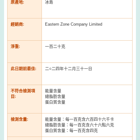
原產地:
冰島
經銷商:
Eastern Zone Company Limited
淨重:
一百二十克
此日期前最佳:
二○二四年十二月三十一日
不符合檢測項
能量含量
目:
總脂肪含量
蛋白質含量
檢測含量:
能量含量：每一百克含六百四十六千卡
總脂肪含量：每一百克含六十六點六克
蛋白質含量：每一百克含四克