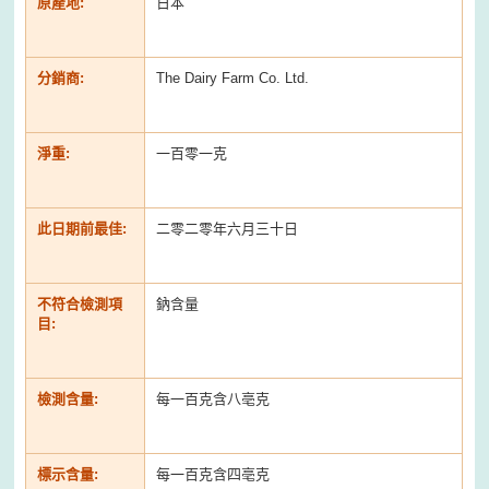
原產地:
日本
分銷商:
The Dairy Farm Co. Ltd.
淨重:
一百零一克
此日期前最佳:
二零二零年六月三十日
不符合檢測項
鈉含量
目:
檢測含量:
每一百克含八亳克
標示含量:
每一百克含四亳克