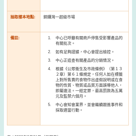
抽取樣本地點:
銅鑼灣一超級市場
備註:
中心已呼籲有關商戶停售受影響產品的
有關批次。
如有足夠證據，中心會提出檢控。
中心正追查有關產品的分銷情況。
根據《公眾衞生及市政條例》（第１３
２章）第６１條規定，任何人如在標籤
上對所售賣的食物作出虛假說明或在食
物的性質、物質或品質方面誤導他人，
即屬違法。一經定罪，最高罰款為五萬
元及監禁六個月。
中心會知會業界，並會繼續跟進事件和
採取適當行動。