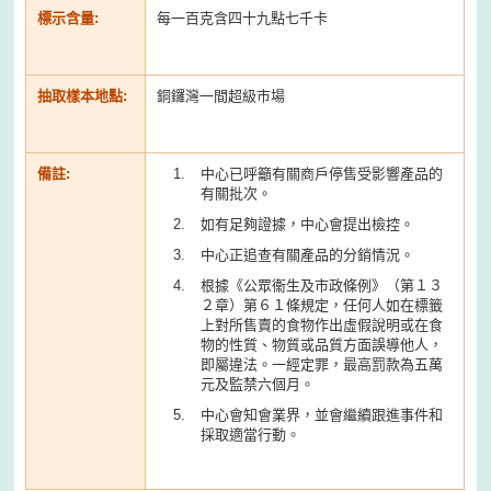
標示含量:
每一百克含四十九點七千卡
抽取樣本地點:
銅鑼灣一間超級市場
備註:
中心已呼籲有關商戶停售受影響產品的
有關批次。
如有足夠證據，中心會提出檢控。
中心正追查有關產品的分銷情況。
根據《公眾衞生及市政條例》（第１３
２章）第６１條規定，任何人如在標籤
上對所售賣的食物作出虛假說明或在食
物的性質、物質或品質方面誤導他人，
即屬違法。一經定罪，最高罰款為五萬
元及監禁六個月。
中心會知會業界，並會繼續跟進事件和
採取適當行動。