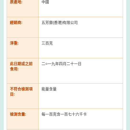
原產地:
中國
經銷商:
五芳齋(香港)有限公司
淨重:
三百克
此日期或之前
二○一九年四月二十一日
食用:
不符合檢測項
能量含量
目:
檢測含量:
每一百克含一百七十六千卡