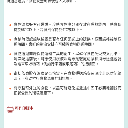
持適當溫度，食物安全風險便會大大增加：
食物須蓋好方可運送。冷熱食物應分開存放在隔熱袋內，熱食保
持於60℃以上，冷食則保持於4℃或以下。
查核時間記錄以檢視是否有任何配送上的延誤，從而嚴格控制送
遞時間。良好的物流安排亦可縮短食物送遞時間。
食物送遞商應保持運輸工具的衞生，以確保食物免受交叉污染。
每次配送前後，均應使用梘液及消毒劑徹底清潔和消毒送遞容器
及電單車貯物箱（例如行李箱或車尾箱）的接觸面。
密切監察貯存溫度是否恰當。在食物運送箱安裝溫度計以供記錄
溫度，有助推行食物溫度控制措施。
有序整理外送的食物，以盡可能避免送遞途中因不必要地翻找而
把餐盒置於環境溫度下。
可列印版本