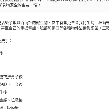
保食物安全的重要一環。
能沾染了數以百萬計的微生物，當中有些更會令我們生病。細菌
、甚至自己的手提電話、臉部和傷口等各種物件沾染到細菌。正
要洗手：
後
嚏或擤鼻子後
與脫下手套後
作後
金錢、垃圾後
後、吸煙後