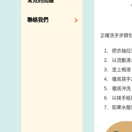
常見的問題
構
相關網站
聯絡我們
查詢、建議、要求
正確洗手步驟
和投訴
把衣袖拉
地址及電話
以流動清
政府電話簿
塗上梘液
郵件貼上足夠郵資
徹底搓手
徹底沖洗
以抹手紙
如果水龍