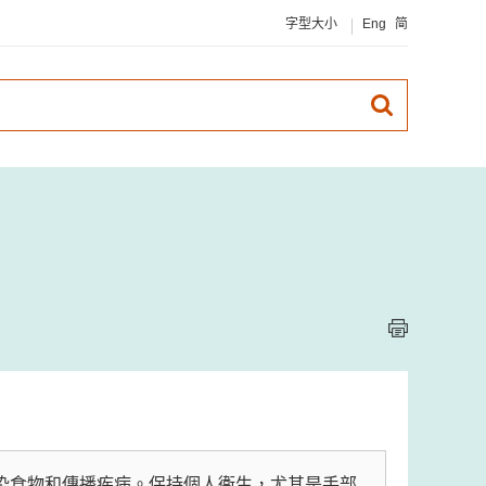
字型大小
Eng
简
染食物和傳播疾病。保持個人衞生，尤其是手部