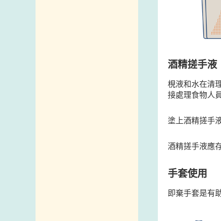
酒精搓手液
梘液和水在清
接處理食物人
塗上酒精搓手
酒精搓手液應
手套使用
即棄手套是有