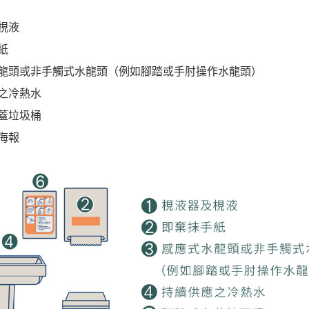
梘液
紙
龍頭或非手觸式水龍頭（例如腳踏或手肘操作水龍頭）
之冷熱水
蓋垃圾桶
海報