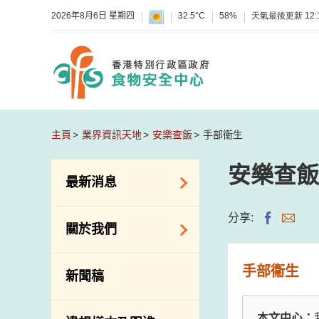
2026年8月6日 星期四
32.5°C
58%
天氣最後更新
12:
主頁
業界資訊天地
安樂查飯
手部衞生
安樂查飯
最新消息
食物警報 / 致敏物
分享:
關於我們
警報
懷疑食物中毒個案
組織結構
手部衞生
新聞稿
活動
理想與使命
新資訊
介紹短片
本文中心：