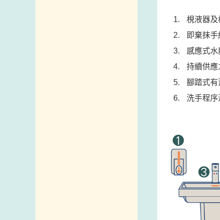
梘液器及
即棄抹手
感應式水
持續供應
腳踏式有
洗手程序