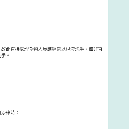
，故此直接處理食物人員應經常以梘液洗手。如非直
洗手。
如沙律時：