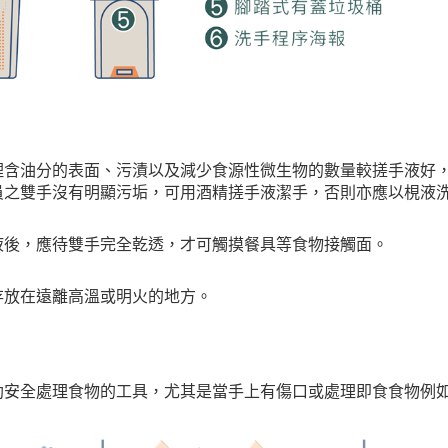
理含油分的表面、污漬以及減少食源性微生物的數量較搓手液好
員之雙手沒有明顯污垢，可用酒精搓手液潔手，否則亦應以梘液
液後，應待雙手完全乾透，才可觸摸餐具等食物接觸面。
存放在遠離高溫或明火的地方。
助安全處理食物的工具，尤其是當手上有傷口或處理即食食物例