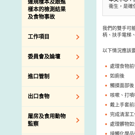
違規樣本及跟進
衞生，是確
樣本的檢測結果
及食物事故
我們的雙手可
柄、扶手電梯
工作項目
以下情況應該
降低膳食中的鈉和
委員會及論壇
糖
處理食物前
食物監測計劃
食物安全專家委員
如廁後
進口管制
會
食物安全重點控制
觸摸面部後
系統
業界諮詢論壇
食物進口商和食物
咳嗽、打噴
出口食物
基因改造食物
分銷商登記制度
消費者聯繫小組
戴上手套前
食物標籤上的營養
視察內地農場及聯
出口驗證
完成清潔工
屠房及食用動物
資料
絡內地有關當局
出口食物往內地
監察
處理髒物如
食物安全之風險評
進口食物管制
出口商及業界的消
接觸化學品
估