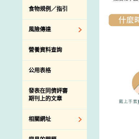
活生食用動物的進
規管農業化學物及
息
食物規例／指引
食物事故應變及管
口檢驗
獸醫藥物在食用動
理
物上的使用
獸醫公共衞生資訊
食物消費量調查
風險傳達
屠房及疾病監測
總膳食研究
宰前檢驗
主題項目
營養資料查詢
有機食物
宰後檢驗
警報系統
高風險食物
豬隻流感病毒監測
項目及活動
公用表格
結果
抗菌素耐藥性
傳達資源
屠房及肉類檢驗
食物中的碘
資訊平台
發表在同儕評審
期刊上的文章
下載
公開比賽
相關網址
相關政府部門／機