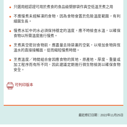
只選用經認證可用於煮食的食品級塑膠袋作真空低溫烹煮之用
不應慢煮未經解凍的食物，因為食物會置於危險溫度範圍，有利
細菌生長。
慢煮水缸中的水必須保持穩定的溫度，應不時檢查水溫，以確保
食物以所需溫度進行慢煮。
烹煮真空密封食物前，應盡量去除袋裏的空氣，以增加食物與恆
溫水的直接接觸面，從而縮短慢煮時間。
烹煮溫度／時間組合會因應食物的質地、原產地、厚度、重量或
加工程序而有所不同，因此建議定期進行微生物檢測以確保食物
安全。
可列印版本
最近修訂日期：2022年11月25日