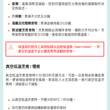
蛋類：
蛋黃須煮至凝固，否則可選用經巴士德消毒的蛋類製作非
全熟菜式。
介貝類：
煮沸不少於五分鐘
湯羹及炆燉類食物：
煮沸並維持最少1分鐘
微波爐烹煮食物：
烹煮期間必須攪拌食物，讓熱力平均分布。烹
煮後把食物蓋好至少2分鐘，使各部分能達到所需溫度。
保溫用的熱存工具例如隔水加熱保溫鍋（bain-marie），所
產生的溫度不足以徹底煮熟或翻熱食物。
真空低溫烹煮 / 慢煮
真空低溫烹煮是現時十分流行的烹調方法，可是一旦食物未有徹底煮
熟，便會增加食物安全風險，對高危人士尤其危險。進行真空低溫烹
煮時，須留意以下幾點：
以真空低溫烹煮時，不應少於60℃ / 45分鐘。
向可靠的供應商採購新鮮及優質的食材