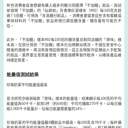
有些消費者或會想避免攝入過多的糖分而選擇「不加糖」飲品，測試
卻發現「不加糖」的「仙跡岩」百香果紅茶樣本（#92）每100克含超
過7.5克糖，可視為「含高糖分飲品」。消費者要留意這些含有蜜糖或
果味材料的「不加糖」飲品即使已調低糖含量，糖含量有可能仍不
低。
此外，「不加糖」樣本#92每100克的糖含量反較同店舖的「原味」樣
本高。在部分其他「不加糖」樣本也出現類似情況。不過在食安中心
隨後的跟進中，再沒有發現這個情況。這正反映製作這類由人手配製
的飲品，業界要注意質量管理，應透過標準製作程序，以確保產品維
持穩定質素。
能量值測試結果
珍珠奶茶平均能量值最高
是次研究亦檢測每款「原味」樣本的能量值，結果顯示每100克的平均
能量值為50千卡。飲用1杯（約540克）平均可攝取270千卡，以每日攝
取2,000千卡能量計，佔每日能量需要量的14%。
珍珠奶茶的平均能量值屬8種飲品中最高，每100克含78千卡；每杯攝
取能量值最高的珍珠奶茶來自「Comebuy」（#68），飲1杯攝取490