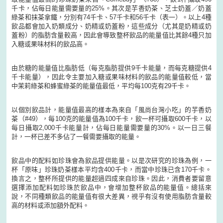
千卡，佔每日能量需要量的25%。其次是芋香奶茶、芝士奶蓋／奶蓋
綠茶和抹茶拿鐵，分別有74千卡、57千卡和56千卡（表一）。以上4種
飲品都會加入奶類成分、奶精或奶蓋粉，這些成分（尤其是奶精或奶
蓋粉）的脂肪含量較高，因此會導致整杯飲品的能量值比其餘4種只加
入糖或果味材料的飲品高。
由於糖的能量值比脂肪低（每克脂肪提供9千卡能量，而每克糖提供4
千卡能量），因此令主要加入糖或果味材料的飲品的能量值較低，當
中茉莉綠茶和蜂蜜綠茶的能量值最低，平均每100克有29千卡。
以個別飲品計，能量值最高的樣本為來自「風尚台灣小吃」的芋香奶
茶（#49），每100克的能量值為100千卡，飲一杯可攝取600千卡，以
每日攝取2,000千卡能量計，佔每日能量需要量的30%。以一日三餐
計，一杯已差不多佔了一餐需要攝取的能量。
飲品中的配料如珍珠會為飲品提供能量。以是次研究的珍珠為例，一
杯「原味」珍珠奶茶樣本平均含400千卡，而當中珍珠已含170千卡。
換言之，整杯所提供的能量超過四成來自珍珠。因此，消費者要留意
選擇添加配料如珍珠於飲品中，會增加整杯飲品的能量值。總括來
說，不同種類飲品的能量值有很大差異，視乎有沒有使用脂肪含量較
高的材料或添加額外配料。