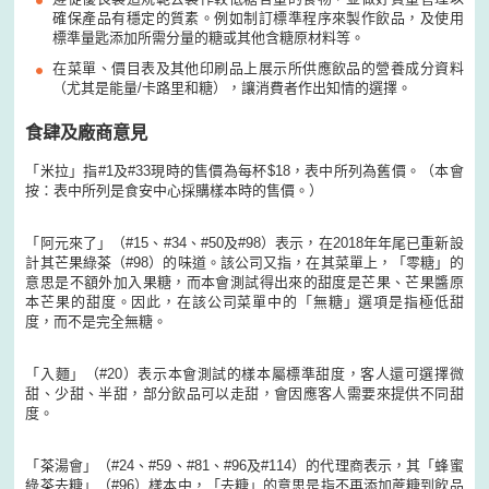
確保產品有穩定的質素。例如制訂標準程序來製作飲品，及使用
標準量匙添加所需分量的糖或其他含糖原材料等。
在菜單、價目表及其他印刷品上展示所供應飲品的營養成分資料
（尤其是能量/卡路里和糖），讓消費者作出知情的選擇。
食肆及廠商意見
「米拉」指#1及#33現時的售價為每杯$18，表中所列為舊價。（本會
按：表中所列是食安中心採購樣本時的售價。）
「阿元來了」（#15、#34、#50及#98）表示，在2018年年尾已重新設
計其芒果綠茶（#98）的味道。該公司又指，在其菜單上，「零糖」的
意思是不額外加入果糖，而本會測試得出來的甜度是芒果、芒果醬原
本芒果的甜度。因此，在該公司菜單中的「無糖」選項是指極低甜
度，而不是完全無糖。
「入麵」（#20）表示本會測試的樣本屬標準甜度，客人還可選擇微
甜、少甜、半甜，部分飲品可以走甜，會因應客人需要來提供不同甜
度。
「茶湯會」（#24、#59、#81、#96及#114）的代理商表示，其「蜂蜜
綠茶去糖」（#96）樣本中，「去糖」的意思是指不再添加蔗糖到飲品