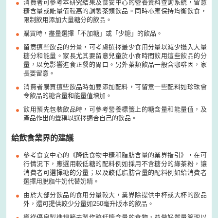
消費者可參考本研究結果及食安中心的營養資料查詢系統，留意
糖含量或能量值較高的調製茶類飲品。同時亦應保持均衡飲食，
限制飲用添加大量糖分的飲品。
購買時，盡量選擇「不加糖」或「少糖」的飲品。
留意這些飲品的分量，可考慮選擇最少食用分量以減少攝入大量
糖分和能量。家長尤其要留意兒童於小食時間飲用這些飲品的分
量，以免影響進食正餐的胃口。另外茶類飲品一般含咖啡因，家
長要留意。
消費者購買這些飲品時如要添加配料，可留意一些配料如珍珠會
令飲品的糖含量和能量值增加。
飲用預先包裝飲品時，可參考營養標籤上的糖含量和能量值，及
產品作出的聲稱以選擇適合自己的飲品。
給飲食業界的建議
參考食安中心的《降低食物中糖和脂肪含量的業界指引》，在可
行情況下，應選用較低糖的配料例如採用不含糖分的綠茶粉，讓
消費者可選擇糖的分量；以及較低脂肪含量的配料例如給消費者
選擇用脫脂牛奶代替奶精。
由於大部分飲品的食用分量較大，業界除提供中杯或大杯的飲品
外，還可提供較少分量如250毫升版本的飲品。
遵從優良製造規範去製作較低糖含量的食物，並做好質量管理以