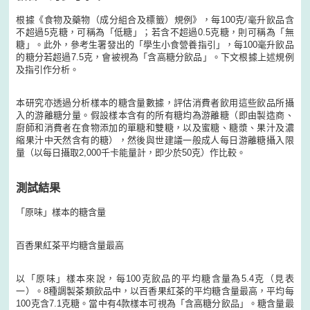
根據《食物及藥物（成分組合及標籤）規例》，每100克/毫升飲品含
不超過5克糖，可稱為「低糖」；若含不超過0.5克糖，則可稱為「無
糖」。此外，參考生署發出的「學生小食營養指引」，每100毫升飲品
的糖分若超過7.5克，會被視為「含高糖分飲品」。下文根據上述規例
及指引作分析。
本研究亦透過分析樣本的糖含量數據，評估消費者飲用這些飲品所攝
入的游離糖分量。假設樣本含有的所有糖均為游離糖（即由製造商、
廚師和消費者在食物添加的單糖和雙糖，以及蜜糖、糖漿、果汁及濃
縮果汁中天然含有的糖），然後與世建議一般成人每日游離糖攝入限
量（以每日攝取2,000千卡能量計，即少於50克）作比較。
測試結果
「原味」樣本的糖含量
百香果紅茶平均糖含量最高
以「原味」樣本來說，每100克飲品的平均糖含量為5.4克（見表
一）。8種調製茶類飲品中，以百香果紅茶的平均糖含量最高，平均每
100克含7.1克糖。當中有4款樣本可視為「含高糖分飲品」。糖含量最