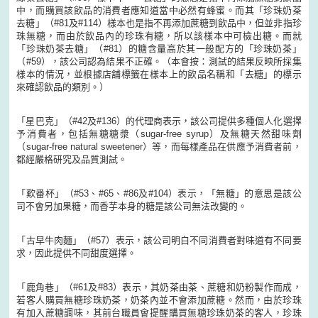
中，而購買該飲品的消費者應知道當中必然有蜂蜜。而其「珍珠奶茶
去糖」（#81及#114）樣本也是指不再添加蔗糖到飲品中，但並非指珍
珠無糖，而由於飲品內的珍珠有糖，所以該樣本中可檢出糖。而就
「珍珠奶茶去糖」（#81）的糖含量高於其一般配方的「珍珠奶茶」
（#59），該公司認為結果不正確。（本會按：測試的結果反映所採集
樣本的情況，並根據店舖標籤在樣本上的飲品名稱和「去糖」的標示
來確認飲品的類別。）
「星巴克」（#42及#136）的代理商表示，該公司提供多種個人化選擇
予消費者，包括無糖糖漿（sugar-free syrup）及無糖天然甜味劑
（sugar-free natural sweetener）等，而每樣產品在供應予消費者前，
都經嚴格研究及品質測試。
「歎番杯」（#53、#65、#86及#104）表示，「無糖」的意思是該公
司不會另加果糖，而香芋本身的糖是該公司無法改變的。
「古早牛肉麵」（#57）表示，該公司明白不同消費者對味道有不同要
求，因此提供不同甜度選擇。
「鹿角巷」（#61及#83）表示，其奶茶由茶、蔗糖和奶粉製作而成，
若客人購買無糖珍珠奶茶，奶茶內並不會添加蔗糖。然而，由於珍珠
有加入蔗糖調味，其前台職員會提醒購買無糖珍珠奶茶的客人，珍珠