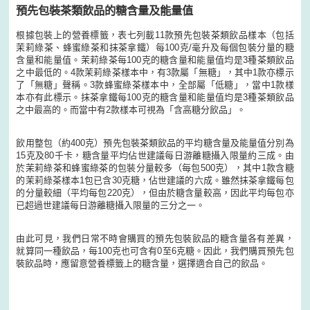
預先包裝茶類飲品的糖含量及能量值
根據包裝上的營養標籤，表七列載11款預先包裝茶類飲品樣本（包括
茉莉綠茶、蜂蜜綠茶和抹茶拿鐵）每100克/毫升及每個包裝分量的糖
含量和能量值。茉莉綠茶每100克的糖含量和能量值均是3種茶類飲品
之中最低的。4款茉莉綠茶樣本中，有3款屬「無糖」，其中1款亦標示
了「無糖」聲稱。3款蜂蜜綠茶樣本中，全部屬「低糖」，當中1款樣
本亦有此標示。抹茶拿鐵每100克的糖含量和能量值均是3種茶類飲品
之中最高的。而當中有2款樣本可視為「含高糖分飲品」。
飲用整包（約400克）預先包裝茶類飲品的平均糖含量及能量值分別為
15克及80千卡，糖含量平均佔世建議每日游離糖攝入限量約三成。由
於茉莉綠茶和蜂蜜綠茶的包裝分量較多（每包500克），其中1款含糖
的茉莉綠茶樣本1包已含30克糖，佔世建議的六成。雖然抹茶拿鐵每包
的分量較細（平均每包220克），但由於糖含量較高，因此平均每包亦
已超過世建議每日游離糖攝入限量的三分之一。
由此可見，我們日常不時會購買的預先包裝飲品的糖含量各有差異，
就算同一種飲品，每100克也可含有0至6克糖。因此，我們購買預先包
裝飲品時，應留意營養標籤上的糖含量，選擇適合自己的飲品。