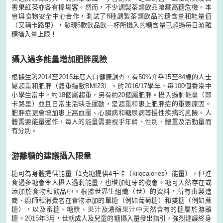
香果紅茶亦各有捧場客。然而，不少調製茶類飲品暗藏高糖危機。本
會與食物安全中心合作，測試了8種調製茶類飲品的糖含量和能量值
（又稱卡路里），發現5款飲品飲一杯所攝入的糖含量已超過每日游離
糖攝入量上限！
攝入過多能量增加肥胖風險
根據生署2014至2015年度人口健康調查，有50%介乎15至84歲的人士
屬超重和肥胖（體重指數BMI23）。於2016/17學年，每100個香港中
小學生當中，約18個屬超重，另有約20個屬肥胖。攝入過剩能量（即
卡路里）並且日常生活缺乏運動，是超重和患上肥胖症的重要原因。
肥胖症更會增加患上高血壓、心臟病和糖尿病等慢性疾病的風險。人
體需要能量運作，每人的能量需要視乎年齡、性別、體重及活動量而
有分別。
游離糖的建議攝入限量
糖可為身體提供能量〔1克糖提供4千卡（kilocalories）能量〕，但進
食過多糖會令人攝入過剩能量，也增加蛀牙的機會。糖可天然存在或
添加於食物和飲品中。根據世界生組織（世）的資料，所有由製造
商、廚師和消費者在食物添加的單糖（例如葡萄糖）和雙糖（例如蔗
糖），以及蜜糖、糖漿、果汁及濃縮果汁中天然含有的糖屬於游離
糖。2015年3月，世就成人及兒童的糖攝入量發出指引，強烈建議終身