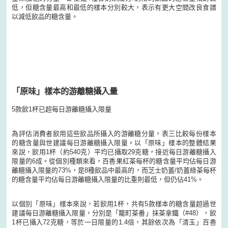
低，但糖含量最高和最低的樣本分別較大，表示有更大空間改良食譜
以減低飲品的糖含量。
「原味」樣本的游離糖攝入量
5款飲1杯已超每日游離糖攝入限量
為評估消費者飲用這些飲品所攝入的游離糖分量，表三比較每份樣本
的糖含量與世建議每日游離糖攝入限量。以「原味」樣本的整體結果
來說，飲用1杯（約540克）平均已攝取29克糖，接近每日游離糖攝入
限量的6成。從個別種類來看，百香果紅茶每杯的糖含量平均佔每日游
離糖攝入限量的73%，是8種飲品中最高的，而芝士奶蓋/奶蓋綠茶每杯
的糖含量平均佔每日游離糖攝入限量的比重則最低，但仍佔41%。
以個別「原味」樣本來說，若飲用1杯，共有5款樣本的糖含量超過世
建議每日游離糖攝入限量，分別是「籠町茶番」抹茶拿鐵（#48），飲
1杯已攝入72克糖，等於一日限量的1.4倍，其餘依次為「清玉」百香