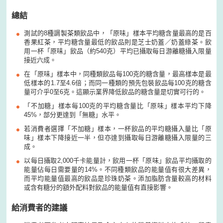
總結
測試的8種調製茶類飲品中，「原味」樣本平均糖含量最高的是百
香果紅茶，平均糖含量最低的飲品則是芝士奶蓋／奶蓋綠茶。飲
用一杯「原味」飲品（約540克）平均已攝取每日游離糖攝入限量
接近六成。
在「原味」樣本中，同種類飲品每100克的糖含量，最高樣本是最
低樣本的1.7至4.6倍；而同一種類的預先包裝飲品每100克的糖含
量可介乎0至6克。這顯示業界降低飲品的糖含量是切實可行的。
「不加糖」樣本每100克的平均糖含量比「原味」樣本平均下降
45%，部分更達到「無糖」水平。
若消費者選擇「不加糖」樣本，一杯飲品的平均糖攝入量比「原
味」樣本下降接近一半，但亦達到攝取每日游離糖攝入限量的三
成。
以每日攝取2,000千卡能量計，飲用一杯「原味」飲品平均攝取的
能量佔每日需要量的14%。不同種類飲品的能量值有很大差異，
而平均能量值最高的飲品是珍珠奶茶。添加脂肪含量較高的材料
或含有糖分的額外配料對飲品的能量值有直接影響。
給消費者的建議