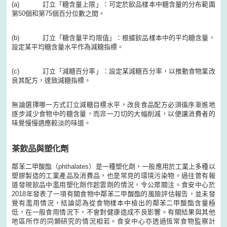
(a) 訂立「糖含量上限」：可定於飲品樣本中糖含量的分布範圍
第50個和第75個百分位數之間。
(b) 訂立「糖含量平均限值」：根據飲品樣本中的平均糖含量，
設定某平均糖含量水平作為減糖指標。
(c) 訂立「減糖百分率」：設定某減糖百分率，以推動食物業改
良其配方，達致減糖指標。
無論選擇哪一方式訂立減糖目標水平，改良食品配方必須循序漸進地
逐步減少食物中的糖含量，而非一刀切的大幅削減，以便讓消費者的
味覺慢慢適應較淡的味道。
茶飲品與塑化劑
鄰苯二甲酸酯（phthalates）是一種塑化劑，一般應用於工業上多種以
塑膠製造的工業產品及消費品，也是常見的環境污染物。過往曾有報
道發現飲品中濫用塑化劑作起雲劑的情況，令公眾關注。食安中心於
2018年發表了一項有關食物中鄰苯二甲酸酯的風險評估報告，並未發
覺有濫用情況，結論認為從食物樣本中檢出的鄰苯二甲酸酯含量極
低，在一般食用情況下，不會對健康造成不良影響。有關結果與其他
地區所作的同類研究的情況相若。食安中心亦透過恆常食物監察計