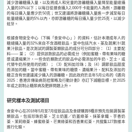
減少游離糖攝入量，以及將成人和兒童的游離糖攝入量降至能量總攝
入量的10%以下；以每日從膳食攝入2,000千卡能量的人為例，游離糖
的每日攝入量應少於50克；世又建議將游離糖攝入量進一步減至每日
能量總攝入量的5%以內，亦即游離糖的每日攝入量少於25克，以減少
蛀牙。
根據食物安全中心（下稱「食安中心」）的資料，估計本港成年人的
糖總攝入量的32%來自不含酒精飲品，當中包括汽水、茶及蔬果汁/蔬
果汁飲品。是次測試的調製茶類飲品的成分可分四部分：（1）主要配
料—— 茶；（2）提供該款飲品的必需成分（例如蜜糖、帶有果味的糖
漿或濃縮果汁，一些含奶類款式的飲品中必需添加的牛奶、芝士，或
代替牛奶所使用的奶精）；（3）配料如珍珠；及（4）調節飲品甜度
而添加的糖。當中蜜糖、帶有果味的糖漿、濃縮果汁、配料及添加的
糖正含有世建議減少攝入的游離糖。因此政府於去年5月公布的《邁向
2025：香港非傳染病防控策略及行動計劃》亦訂下減糖目標，於2025
年或之前制止糖尿病及肥胖問題上升。
研究樣本及測試項目
食安中心在2018年5月至7月從飲品店及食肆購買8種非預先包裝調製茶
類飲品，包括珍珠奶茶、芝士奶蓋／奶蓋綠茶、抹茶拿鐵、芋香奶
茶、茉莉綠茶、蜂蜜綠茶、芒果綠茶和百香果紅茶，共搜集127款樣本
進行化驗。