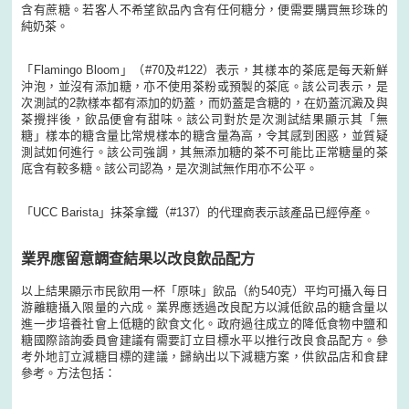
含有蔗糖。若客人不希望飲品內含有任何糖分，便需要購買無珍珠的
純奶茶。
「Flamingo Bloom」（#70及#122）表示，其樣本的茶底是每天新鮮
沖泡，並沒有添加糖，亦不使用茶粉或預製的茶底。該公司表示，是
次測試的2款樣本都有添加的奶蓋，而奶蓋是含糖的，在奶蓋沉澱及與
茶攪拌後，飲品便會有甜味。該公司對於是次測試結果顯示其「無
糖」樣本的糖含量比常規樣本的糖含量為高，令其感到困惑，並質疑
測試如何進行。該公司強調，其無添加糖的茶不可能比正常糖量的茶
底含有較多糖。該公司認為，是次測試無作用亦不公平。
「UCC Barista」抹茶拿鐵（#137）的代理商表示該產品已經停產。
業界應留意調查結果以改良飲品配方
以上結果顯示市民飲用一杯「原味」飲品（約540克）平均可攝入每日
游離糖攝入限量的六成。業界應透過改良配方以減低飲品的糖含量以
進一步培養社會上低糖的飲食文化。政府過往成立的降低食物中鹽和
糖國際諮詢委員會建議有需要訂立目標水平以推行改良食品配方。參
考外地訂立減糖目標的建議，歸納出以下減糖方案，供飲品店和食肆
參考。方法包括：