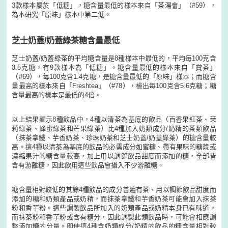
3款樣本屬於「低糖」，糖含量最低的樣本來自「茶湯會」（#59），
為本研究「原味」樣本中第二低。
芝士奶蓋/奶蓋綠茶糖含量最低
芝士奶蓋/奶蓋綠茶的平均糖含量是8種樣本中最低的，平均每100克含
3.5克糖，有9款樣本為「低糖」。糖含量最低的樣本來自「賞茶」
（#69），每100克含1.4克糖，是糖含量最低的「原味」樣本；而糖含
量最高的樣本來自「Freshtea」（#78），檢出每100克含5.6克糖；糖
含量最高的樣本是最低的4倍。
以上結果顯示8種飲品中，4種以清茶為基底的飲品（百香果紅茶、茉
莉綠茶、蜂蜜綠茶和芒果綠茶）比4種加入奶類成分/奶精的茶類飲品
（抹茶拿鐵、芋香奶茶、珍珠奶茶和芝士奶蓋/奶蓋綠茶）的糖含量較
高。這4種以清茶為基底的飲品的必需成分如蜜糖、帶有果味的糖漿或
濃縮果汁的糖含量較高，加上用以調節飲品甜度而添加的糖，全部皆
含有游離糖，因此飲用這些飲品會攝入不少游離糖。
糖含量相對較低的其餘4種飲品的成分普遍有茶、用以調節飲品甜度而
添加的糖和奶類產品或奶精，而抹茶拿鐵和芋香奶茶可能會加入抹茶
粉和香芋粉。這些調製飲品所加入的奶類產品或奶精本身已有味道，
而抹茶粉和香芋粉或含有糖分，因此調製此類飲品時，可能會相應調
整添加糖的分量。即使這4種含奶類成分/奶精的飲品的糖含量相對較