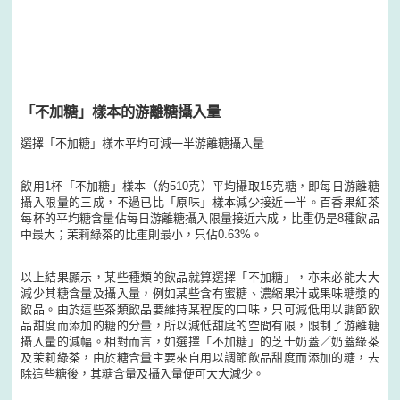
「不加糖」樣本的游離糖攝入量
選擇「不加糖」樣本平均可減一半游離糖攝入量
飲用1杯「不加糖」樣本（約510克）平均攝取15克糖，即每日游離糖
攝入限量的三成，不過已比「原味」樣本減少接近一半。百香果紅茶
每杯的平均糖含量佔每日游離糖攝入限量接近六成，比重仍是8種飲品
中最大；茉莉綠茶的比重則最小，只佔0.63%。
以上結果顯示，某些種類的飲品就算選擇「不加糖」，亦未必能大大
減少其糖含量及攝入量，例如某些含有蜜糖、濃縮果汁或果味糖漿的
飲品。由於這些茶類飲品要維持某程度的口味，只可減低用以調節飲
品甜度而添加的糖的分量，所以減低甜度的空間有限，限制了游離糖
攝入量的減幅。相對而言，如選擇「不加糖」的芝士奶蓋／奶蓋綠茶
及茉莉綠茶，由於糖含量主要來自用以調節飲品甜度而添加的糖，去
除這些糖後，其糖含量及攝入量便可大大減少。