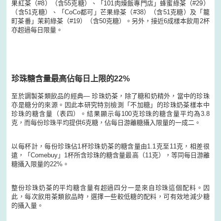
果紅茶（#8）（含55克糖）、「101肉燥飯專門店」蜂蜜綠茶（#29）
（含51克糖）、「CoCo都可」芒果綠茶（#38）（含51克糖）及「籠
町茶番」茉莉綠茶（#19）（含50克糖）。另外，接近6成樣本飲用2杯
亦超過每日限量。
珍珠糖含量最高佔每日上限的22%
至於調製茶類飲品的經典— 珍珠奶茶，除了糖和奶精外，當中的珍珠
亦是糖分的來源。因此本研究特別檢測「不加糖」的珍珠奶茶樣本中
珍珠的糖含量（表四）。結果顯示每100克珍珠的糖含量平均為3.8
克，而每份珍珠平均提供6克糖，佔每日游離糖攝入限量的一成二。
以每杯計，每份珍珠佔1杯珍珠奶茶的糖含量由1.1克至11克，相差很
遠，「Comebuy」1杯所含珍珠的糖含量最高（11克），等同每日游離
糖攝入限量的22%。
整份珍珠奶茶的平均糖含量有超過四分一是來自珍珠這個配料。因
此，每次飲用茶類飲品時，選擇一些較低糖的配料，可有效地減少糖
的攝入量。