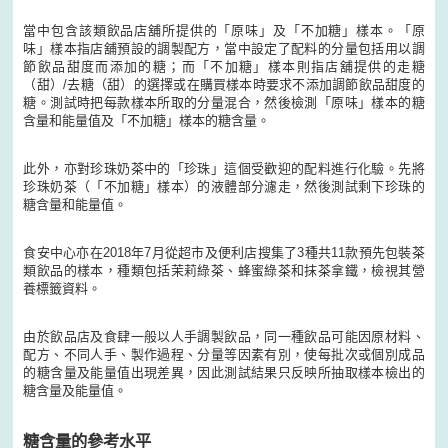
當中包含該類飲品店舖所提供的「原味」及「不加糖」樣本。「原
味」樣本指店舖預設的調製配方，當中設定了配料的分量包括用以調
節飲品甜度而添加的糖；而「不加糖」樣本則指店舖提供的走糖
（甜）/去糖（甜）的選擇或在購買樣本時要求不添加調節飲品甜度的
糖。測試時把每款樣本所取的分量混合，然後檢測「原味」樣本的糖
含量和能量值及「不加糖」樣本的糖含量。
此外，亦對珍珠奶茶中的「珍珠」這個受歡迎的配料進行化驗。先將
珍珠奶茶（「不加糖」樣本）的液體部分濾走，然後測試剩下珍珠的
糖含量和能量值。
食安中心亦在2018年7月從超市及便利店搜集了3種共11款預先包裝茶
類飲品的樣本，種類包括茉莉綠茶、蜂蜜綠茶和抹茶拿鐵，檢視其營
養標籤資料。
由於飲品店及食肆一般以人手調製飲品，同一種飲品可能因原材料、
配方、不同人手、製作過程、分量等因素有別，使每批次或個別成品
的糖含量及能量值出現差異，因此測試結果只反映所抽取樣本檢出的
糖含量及能量值。
糖含量的參考水平