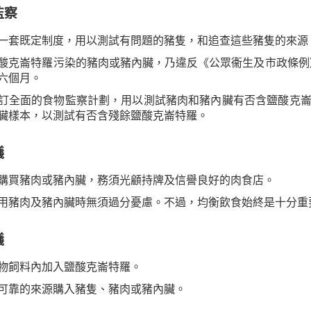
監察
一套既定制度，用以測試有問題的豬隻，和追查這些豬隻的來源
酸克崙特羅污染的豬肉或豬內臟，乃違反《公眾衞生及市政條例》
六個月。
訂全面的食物監察計劃，用以測試豬肉和豬內臟有否含鹽酸克
臟樣本，以測試有否含殘餘鹽酸克崙特羅。
議
購買豬肉或豬內臟，務須光顧持牌及信譽良好的肉食店。
用豬肉及豬內臟時無須過分憂慮。不過，均衡飲食始終是十分重
議
物飼料內加入鹽酸克崙特羅。
可靠的來源購入豬隻、豬肉或豬內臟。