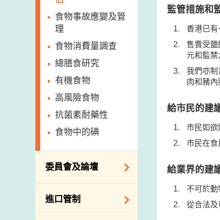
監管措施和
食物事故應變及管
理
香港已有
售賣受鹽
食物消費量調查
元和監禁
總膳食研究
我們亦制
有機食物
肉和豬內
高風險食物
給市民的建
抗菌素耐藥性
市民如欲
食物中的碘
市民在食
委員會及論壇
給業界的建
不可於動
食物安全專家委員
進口管制
會
從合法及