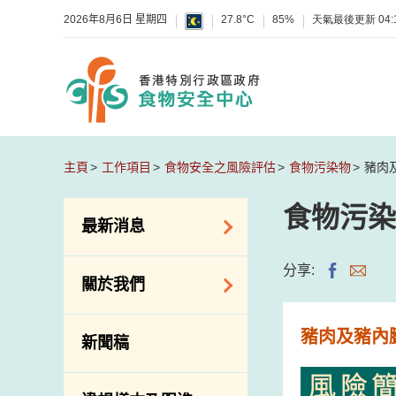
2026年8月6日 星期四
27.8°C
85%
天氣最後更新
04:
主頁
工作項目
食物安全之風險評估
食物污染物
豬肉
食物污染
最新消息
食物警報 / 致敏物
分享:
關於我們
警報
懷疑食物中毒個案
組織結構
豬肉及豬內
新聞稿
活動
理想與使命
新資訊
介紹短片