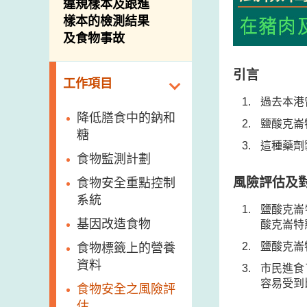
違規樣本及跟進
樣本的檢測結果
及食物事故
引言
工作項目
過去本港
降低膳食中的鈉和
鹽酸克崙
糖
這種藥劑
食物監測計劃
風險評估及
食物安全重點控制
系統
鹽酸克崙
基因改造食物
酸克崙特
鹽酸克崙
食物標籤上的營養
資料
市民進食
容易受到
食物安全之風險評
估