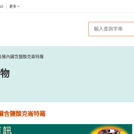
10
更多 >
及豬內臟含鹽酸克崙特羅
物
臟含鹽酸克崙特羅