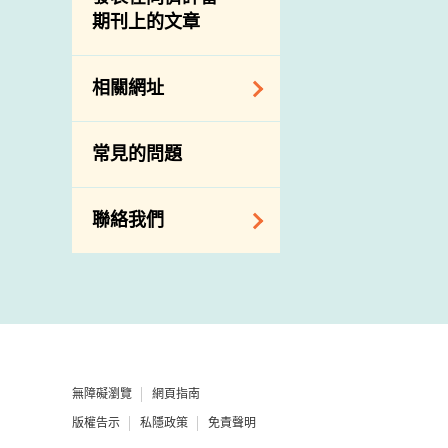
期刊上的文章
下載
公開比賽
相關網址
相關政府部門／機
常見的問題
構
相關網站
聯絡我們
查詢、建議、要求
和投訴
地址及電話
政府電話簿
無障礙瀏覽
網頁指南
郵件貼上足夠郵資
版權告示
私隱政策
免責聲明