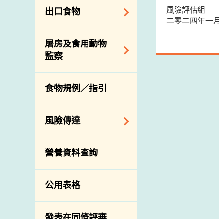
業界諮詢論壇
食物進口商和食物
風險評估組
出口食物
分銷商登記制度
消費者聯繫小組
二零二四年一
視察內地農場及聯
出口驗證
屠房及食用動物
絡內地有關當局
出口食物往內地
監察
進口食物管制
出口商及業界的消
活生食用動物的進
規管農業化學物及
息
食物規例／指引
口檢驗
獸醫藥物在食用動
物上的使用
獸醫公共衞生資訊
風險傳達
屠房及疾病監測
宰前檢驗
主題項目
營養資料查詢
宰後檢驗
警報系統
豬隻流感病毒監測
項目及活動
公用表格
結果
傳達資源
屠房及肉類檢驗
資訊平台
發表在同儕評審