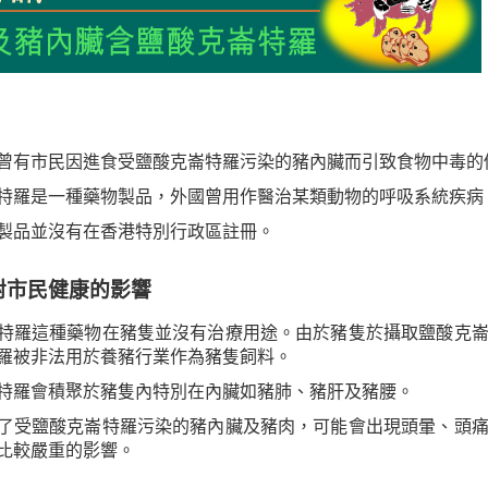
曾有市民因進食受鹽酸克崙特羅污染的豬內臟而引致食物中毒的
特羅是一種藥物製品，外國曾用作醫治某類動物的呼吸系統疾病
製品並沒有在香港特別行政區註冊。
對市民健康的影響
特羅這種藥物在豬隻並沒有治療用途。由於豬隻於攝取鹽酸克
羅被非法用於養豬行業作為豬隻飼料。
特羅會積聚於豬隻內特別在內臟如豬肺、豬肝及豬腰。
了受鹽酸克崙特羅污染的豬內臟及豬肉，可能會出現頭暈、頭
比較嚴重的影響。