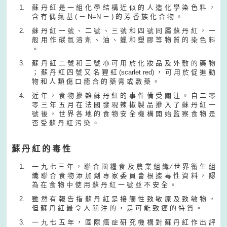
蘇 丹 紅 是 一 組 化 學 結 構 近 似 的 人 造 化 學 染 色 料 ，
含 有 偶 氮 基 ( － N=N － ) 的 芳 香 族 化 合 物 。
蘇 丹 紅 一 號 、 二 號 、 三 號 和 四 號 同 屬 蘇 丹 紅 ， 一
般 用 作 碳 氫 溶 劑 、 油 、 蠟 和 塑 膠 等 物 質 的 染 色 料
。
蘇 丹 紅 二 號 和 三 號 亦 可 用 於 化 妝 品 及 外 敷 的 藥 物
； 蘇 丹 紅 四 號 又 名 猩 紅 (scarlet red) ， 可 用 於 促 進 動
物 和 人 類 傷 口 癒 合 的 藥 膏 或 敷 藥 。
近 年 ， 食 物 摻 雜 蘇 丹 紅 的 事 件 備 受 關 注 。 自 二 零
零 三 年 五 月 在 法 國 發 現 辣 椒 製 品 摻 入 了 蘇 丹 紅 一
號 後 ， 世 界 各 地 的 食 物 安 全 機 構 開 始 監 察 食 物 是
否 受 蘇 丹 紅 污 染 。
蘇 丹 紅 的 毒 性
一 九 七 三 年 ， 聯 合 國 糧 食 及 農 業 組 織 ∕ 世 界 衞 生 組
織 聯 合 食 物 添 加 劑 專 家 委 員 會 根 據 毒 性 資 料 ， 認
為 在 食 物 中 使 用 蘇 丹 紅 一 號 並 不 安 全 。
雖 然 有 報 告 指 蘇 丹 紅 是 接 觸 性 致 敏 原 及 致 敏 物 ，
但 蘇 丹 紅 最 令 人 關 注 的 ， 是 可 能 致 癌 的 特 質 。
一 九 七 五 年 ， 國 際 癌 症 研 究 機 構 對 蘇 丹 紅 作 出 評