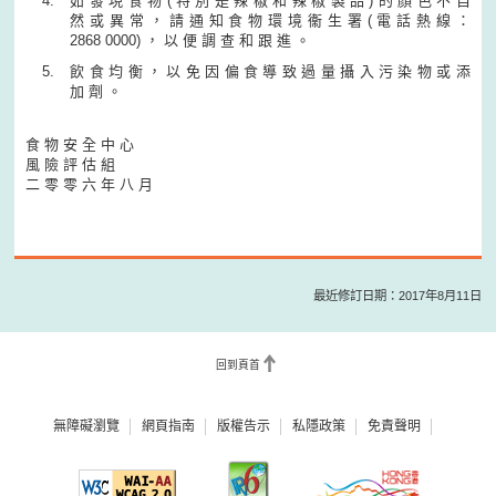
如 發 現 食 物 ( 特 別 是 辣 椒 和 辣 椒 製 品 ) 的 顏 色 不 自
然 或 異 常 ， 請 通 知 食 物 環 境 衞 生 署 ( 電 話 熱 線 ：
2868 0000) ， 以 便 調 查 和 跟 進 。
飲 食 均 衡 ， 以 免 因 偏 食 導 致 過 量 攝 入 污 染 物 或 添
加 劑 。
食 物 安 全 中 心
風 險 評 估 組
二 零 零 六 年 八 月
最近修訂日期：2017年8月11日
回到頁首
無障礙瀏覽
網頁指南
版權告示
私隱政策
免責聲明