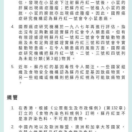
估 ， 發 現 在 小 鼠 皮 下 注 射 蘇 丹 紅 一 號 後 ， 小 鼠 的
肝 臟 出 現 癌 症 腫 瘤 ； 把 蘇 丹 紅 一 號 植 入 小 鼠 的 膀
胱 ， 小 鼠 的 膀 胱 亦 出 現 癌 症 腫 瘤 。 因 此 ， 國 際 癌
症 研 究 機 構 認 為 蘇 丹 紅 一 號 會 令 小 鼠 患 癌 。
國 際 癌 症 研 究 機 構 於 一 九 八 七 年 再 進 行 評 估 ， 指
出 沒 有 足 夠 數 據 證 實 蘇 丹 紅 會 令 人 類 患 癌 ， 但 有
有 限 證 據 證 明 蘇 丹 紅 一 號 和 二 號 會 令 實 驗 動 物 患
癌 及 未 有 足 夠 證 據 證 實 蘇 丹 紅 三 號 和 四 號 會 令 實
驗 動 物 患 癌 。 在 令 人 類 患 癌 的 風 險 方 面 ， 國 際 癌
症 研 究 機 構 把 蘇 丹 紅 一 號 、 二 號 、 三 號 和 四 號 列
為 未 能 分 類 ( 第 3 組 ) 物 質 。
近 年 ， 蘇 丹 紅 的 基 因 毒 性 令 人 關 注 。 一 些 國 家 組
織 及 食 物 安 全 機 構 認 為 蘇 丹 紅 是 基 因 致 癌 物 質 ，
另 一 些 組 織 或 機 構 則 把 蘇 丹 紅 視 為 可 能 致 癌 物 質
。
規 管
在 香 港 ， 根 據 《 公 眾 衞 生 及 市 政 條 例 》 ( 第 132 章 )
訂 立 的 《 食 物 內 染 色 料 規 例 》 訂 明 ， 蘇 丹 紅 並 不
是 准 許 染 色 料 ， 不 可 用 於 食 物 。
中 國 內 地 以 及 歐 洲 聯 盟 、 澳 洲 和 加 拿 大 等 國 家 ，