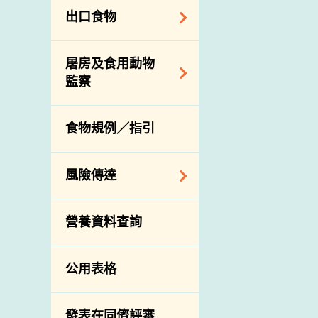
業界諮詢論壇
食物進口商和食物
出口食物
分銷商登記制度
消費者聯繫小組
視察內地農場及聯
出口驗證
屠房及食用動物
絡內地有關當局
出口食物往內地
監察
進口食物管制
出口商及業界的消
活生食用動物的進
規管農業化學物及
息
食物規例／指引
口檢驗
獸醫藥物在食用動
物上的使用
獸醫公共衞生資訊
風險傳達
屠房及疾病監測
宰前檢驗
主題項目
營養資料查詢
宰後檢驗
警報系統
豬隻流感病毒監測
項目及活動
公用表格
結果
傳達資源
屠房及肉類檢驗
資訊平台
發表在同儕評審