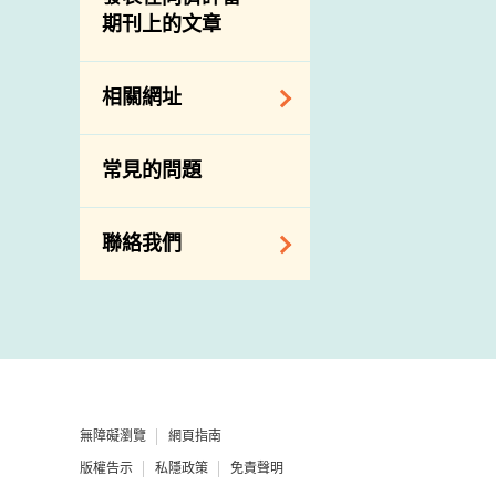
期刊上的文章
下載
公開比賽
相關網址
相關政府部門／機
常見的問題
構
相關網站
聯絡我們
查詢、建議、要求
和投訴
地址及電話
政府電話簿
無障礙瀏覽
網頁指南
郵件貼上足夠郵資
版權告示
私隱政策
免責聲明