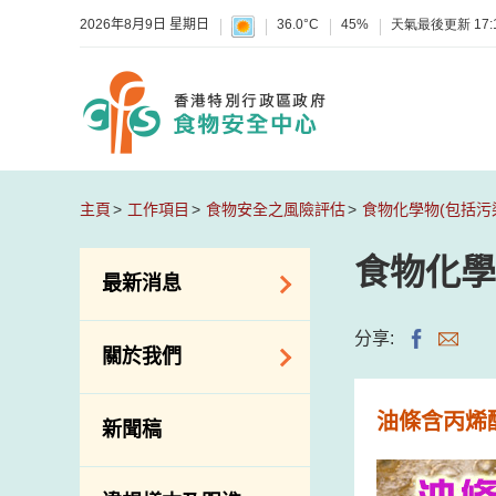
2026年8月9日 星期日
36.0°C
45%
天氣最後更新
17:
主頁
工作項目
食物安全之風險評估
食物化學物(包括污
食物化學
最新消息
食物警報 / 致敏物
分享:
關於我們
警報
懷疑食物中毒個案
組織結構
油條含丙烯
新聞稿
活動
理想與使命
新資訊
介紹短片