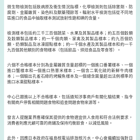
微生物檢測包括致病原及衞生情況指標，化學檢測則包括除害劑、防
腐劑、金屬雜質、染色料及獸藥殘餘等。輻射水平檢測包括從不同地
區進口的食品中抽取樣本測試放射性銫和碘的含量。
檢測樣本包括約三千三百個蔬菜、水果及其製品樣本；約五百個穀類
及穀類製品樣本；約一千個肉類、家禽及其製品樣本；約九百個奶
類、奶類製品及冰凍甜點樣本；約一千個水產及其製品樣本和約一千
九百個其他類別的食物樣本（包括飲品、烘焙食品及零食等）。
六個不合格樣本分別為金屬雜質含量超標的一個進口番薯樣本、一個
進口蟹樣本和一個進口熟薏米樣本；一個含二氧化硫的新鮮牛肉樣
本；一個驗出孔雀石綠的烤鰻魚樣本及一個總含菌量超出法例標準的
進口冰凍甜點樣本。
中心已跟進以上不合格樣本，包括通知涉事商戶有關化驗結果、指令
有關商戶停售相關問題食物和追查問題食物來源等。
發言人提醒業界應確保其提供的食物適宜供人食用和符合法例要求，
消費者則應光顧可靠的商鋪及保持均衡飲食，以減低風險。
此外，因應日本政府在福島核電站排放核污水，中心會繼續加強對日