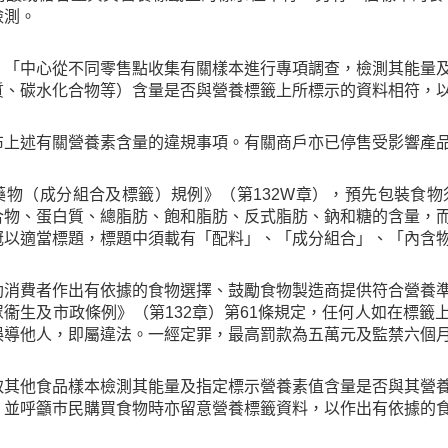
檢測。
：「中心從不同零售點收集有關樣本進行專項調查，檢測其能量
質、碳水化合物等）含量是否與營養標籤上所標示的資料相符，
布上述有關營養素含量的違規事項。有關商戶亦已停售受影響產
藥物（成分組合及標籤）規例》（第132W章），預先包裝食
合物、蛋白質、總脂肪、飽和脂肪、反式脂肪、鈉和糖的含量，
冠以適當標題，標題中須載有「配料」、「成分組合」、「內含
助消費者作出有依據的食物選擇、鼓勵食物製造商提供符合營養
眾衞生及市政條例》（第132章）第61條規定，任何人如在標
誤導他人，即屬違法。一經定罪，最高罰款為五萬元及監禁六個
取其他食品樣本檢測其能量及指定標示營養素值含量是否與其營
，並呼籲巿民購買食物時亦留意營養標籤資料，以作出有依據的