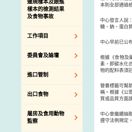
違規樣本及跟進
本則全部通過
樣本的檢測結果
及食物事故
中心發言人說
糖、鈉、蛋白
工作項目
中心早前已公
降低膳食中的鈉和
委員會及論壇
根據《食物及
糖
素，即碳水化
食物監測計劃
食物安全專家委員
物的配料表須
進口管制
會
食物安全重點控制
營養標籤可幫
系統
業界諮詢論壇
食物進口商和食物
稱。根據《公
出口食物
基因改造食物
分銷商登記制度
消費者聯繫小組
質或品質方面
食物標籤上的營養
視察內地農場及聯
出口驗證
屠房及食用動物
資料
中心會繼續抽
絡內地有關當局
出口食物往內地
遵守法例規定
監察
食物安全之風險評
進口食物管制
出口商及業界的消
估