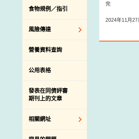
活生食用動物的進
規管農業化學物及
完
息
食物規例／指引
食物事故應變及管
口檢驗
獸醫藥物在食用動
理
物上的使用
2024年11月
獸醫公共衞生資訊
食物消費量調查
風險傳達
屠房及疾病監測
總膳食研究
宰前檢驗
主題項目
營養資料查詢
有機食物
宰後檢驗
警報系統
高風險食物
豬隻流感病毒監測
項目及活動
公用表格
結果
抗菌素耐藥性
傳達資源
屠房及肉類檢驗
食物中的碘
資訊平台
發表在同儕評審
期刊上的文章
下載
公開比賽
相關網址
相關政府部門／機