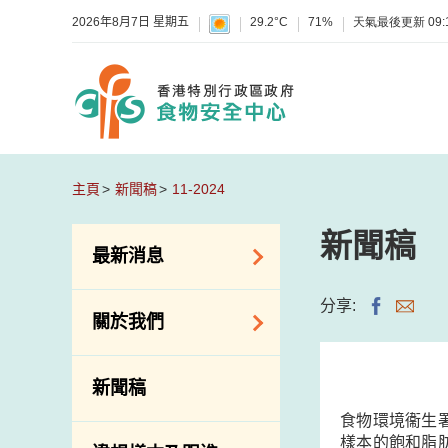
2026年8月7日 星期五
29.2°C
71%
天氣最後更新
09:
主頁
新聞稿
11-2024
新聞稿
最新消息
食物警報 / 致敏物
分享:
關於我們
警報
懷疑食物中毒個案
組織結構
新聞稿
活動
理想與使命
食物環境衞生
新資訊
介紹短片
樣本的飽和脂