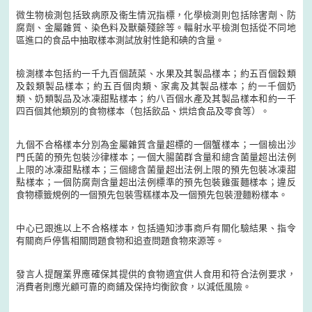
微生物檢測包括致病原及衞生情況指標，化學檢測則包括除害劑、防
腐劑、金屬雜質、染色料及獸藥殘餘等。輻射水平檢測包括從不同地
區進口的食品中抽取樣本測試放射性銫和碘的含量。
檢測樣本包括約一千九百個蔬菜、水果及其製品樣本；約五百個穀類
及穀類製品樣本；約五百個肉類、家禽及其製品樣本；約一千個奶
類、奶類製品及冰凍甜點樣本；約八百個水產及其製品樣本和約一千
四百個其他類別的食物樣本（包括飲品、烘焙食品及零食等）。
九個不合格樣本分別為金屬雜質含量超標的一個蟹樣本；一個檢出沙
門氏菌的預先包裝沙律樣本；一個大腸菌群含量和總含菌量超出法例
上限的冰凍甜點樣本；三個總含菌量超出法例上限的預先包裝冰凍甜
點樣本；一個防腐劑含量超出法例標準的預先包裝雞蛋麵樣本；違反
食物標籤規例的一個預先包裝雪糕樣本及一個預先包裝澄麵粉樣本。
中心已跟進以上不合格樣本，包括通知涉事商戶有關化驗結果、指令
有關商戶停售相關問題食物和追查問題食物來源等。
發言人提醒業界應確保其提供的食物適宜供人食用和符合法例要求，
消費者則應光顧可靠的商鋪及保持均衡飲食，以減低風險。