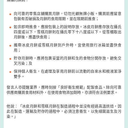
向可靠的零售店舖購買月餅，切勿光顧無牌小販。購買前應留意
包裝有否破損及月餅的食用限期，並在限期前進食；
如非即時進食，應按包裝上的說明存放。冰皮月餅應存放在攝氏
四度或以下，雪糕月餅則在攝氏零下十八度或以下。從雪櫃取出
月餅後，應盡快食用；
攜帶冰皮月餅或雪糕月餅到戶外時，宜使用旅行冰箱並盡快食
用；
貯存月餅時，應將包裹妥當的月餅和生的食物分開存放，避免交
叉污染；及
保持個人衞生，在處理及享用月餅前以流動的自來水和梘液潔淨
雙手。
發言人亦提醒業界，應時刻按「良好衞生規範」配製食品。除向可靠
供應商購買食用材料外，在使用食物添加劑時，亦須符合法例要求。
他說：「冰皮月餅和雪糕月餅在製造過程中並沒有經過高溫烘焙，因
此在製造、運輸及貯存的過程中，必須注意衞生，以免細菌滋生及污
染。」