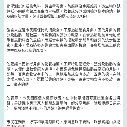
化學測試包括染色料、黃曲霉毒素、防腐劑及金屬雜質。微生物測試
包括不同致病菌及衞生情況指標。營養成分測試則檢測樣本的鈉、糖
及總脂肪含量，與其營養標籤上的標示值是否相符。
發言人提醒市民應保持均衡飲食，不應過量進食月餅，因為月餅的糖
分及脂肪一般較高，有些種類的鹽分亦較高。進食過量脂肪會增加超
重和患肥胖症的風險，而膳食中糖的攝取量是體重和蛀牙的決定性因
素。此外，攝取過多的鈉會增加患高血壓的機會，亦會增加患上致命
性中風及冠心病的風險。
他建議市民參考月餅的營養標籤，了解特別是糖分、鹽分及脂肪的含
量，以便作出較健康的選擇。市民應避免選擇高脂肪或高糖的月餅，
即每一百克食物含有多於二十克總脂肪或含有多於十五克的糖。在減
少攝入鹽方面，可選擇低鈉的月餅，即每一百克食物含有不多於一百
二十毫克的鈉。
他表示，市民因應個人健康狀況，在中秋節期間可適量進食各式月
餅；另建議市民與家人和朋友團聚時一起分享月餅，除增添節日氣氛
外，更可淺嘗不同口味的月餅，避免過量進食。
市民在購買、貯存和享用月餅時，應留意以下要點，以預防經由食物
傳播的疾病：