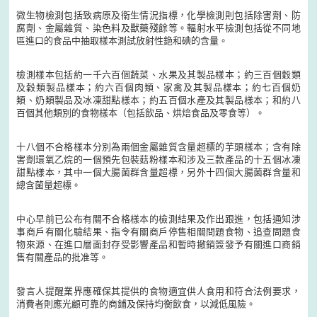
微生物檢測包括致病原及衞生情況指標，化學檢測則包括除害劑、防
腐劑、金屬雜質、染色料及獸藥殘餘等。輻射水平檢測包括從不同地
區進口的食品中抽取樣本測試放射性銫和碘的含量。
檢測樣本包括約一千六百個蔬菜、水果及其製品樣本；約三百個穀類
及穀類製品樣本；約六百個肉類、家禽及其製品樣本；約七百個奶
類、奶類製品及冰凍甜點樣本；約五百個水產及其製品樣本；和約八
百個其他類別的食物樣本（包括飲品、烘焙食品及零食等）。
十八個不合格樣本分別為兩個金屬雜質含量超標的芋頭樣本；含有除
害劑環氧乙烷的一個預先包裝菇粉樣本和涉及三款產品的十五個冰凍
甜點樣本，其中一個大腸菌群含量超標，另外十四個大腸菌群含量和
總含菌量超標。
中心早前已公布有關不合格樣本的檢測結果及作出跟進，包括通知涉
事商戶有關化驗結果、指令有關商戶停售相關問題食物、追查問題食
物來源、在進口層面封存受影響產品和暫時撤銷簽發予有關進口商銷
售有關產品的批准等。
發言人提醒業界應確保其提供的食物適宜供人食用和符合法例要求，
消費者則應光顧可靠的商鋪及保持均衡飲食，以減低風險。