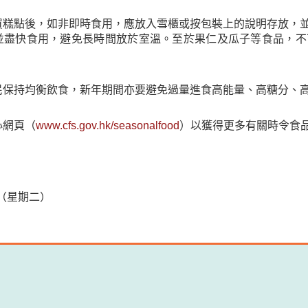
買糕點後，如非即時食用，應放入雪櫃或按包裝上的說明存放，
並盡快食用，避免長時間放於室溫。至於果仁及瓜子等食品，不
民保持均衡飲食，新年期間亦要避免過量進食高能量、高糖分、
心網頁（
www.cfs.gov.hk/seasonalfood
）以獲得更多有關時令食
日（星期二）