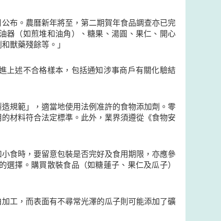
月公布。農曆新年將至，第二期賀年食品調查亦已完
油器（如煎堆和油角）、糖果、湯圓、果仁、開心
劑和獸藥殘餘等。」
進上述不合格樣本，包括通知涉事商戶有關化驗結
製造規範」，適當地使用法例准許的食物添加劑。零
用的材料符合法定標準。此外，業界須遵從《食物安
和小食時，要留意包裝是否完好及食用期限，亦應參
的選擇。購買散裝食品（如糖蓮子、果仁及瓜子）
白加工，而表面有不尋常光澤的瓜子則可能添加了礦