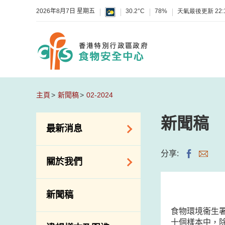
2026年8月7日 星期五
30.2°C
78%
天氣最後更新
22:
主頁
新聞稿
02-2024
新聞稿
最新消息
食物警報 / 致敏物
分享:
關於我們
警報
懷疑食物中毒個案
組織結構
新聞稿
活動
理想與使命
食物環境衞生
新資訊
介紹短片
十個樣本中，