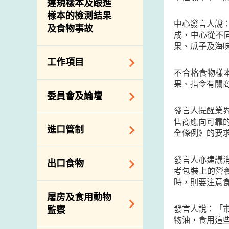
違規樣本及跟進
樣本的檢測結果
中心發言人說
及食物事故
成，中心從不
果、瓜子及海
工作項目
不合格食物樣
果、指令有關
降低膳食中的鈉和
委員會及論壇
糖
發言人提醒業
食物監測計劃
食物安全專家委員
售商應向可靠
進口管制
全條例》的要
會
食物安全重點控制
系統
業界諮詢論壇
食物進口商和食物
發言人亦建議
出口食物
基因改造食物
分銷商登記制度
消費者聯繫小組
考包裝上的營
時，則要注意
食物標籤上的營養
視察內地農場及聯
出口驗證
屠房及食用動物
資料
絡內地有關當局
出口食物往內地
發言人說：「
監察
食物安全之風險評
進口食物管制
物油，食用這
出口商及業界的消
估