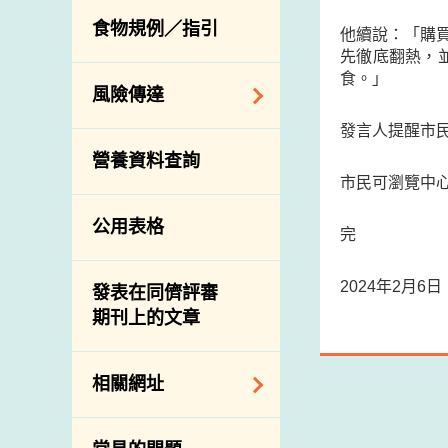
活生食用動物的進
規管農業化學物及
息
食物規例／指引
食物事故應變及管
他續說：「購
口檢驗
獸醫藥物在食用動
先徹底翻熱，
理
物上的使用
獸醫公共衞生資訊
食。」
食物消費量調查
風險傳達
屠房及疾病監測
總膳食研究
發言人提醒市
宰前檢驗
主題項目
營養資料查詢
有機食物
宰後檢驗
警報系統
市民可瀏覽中
高風險食物
豬隻流感病毒監測
項目及活動
公用表格
結果
抗菌素耐藥性
完
傳達資源
屠房及肉類檢驗
食物中的碘
資訊平台
2024年2月6
發表在同儕評審
期刊上的文章
下載
公開比賽
相關網址
相關政府部門／機