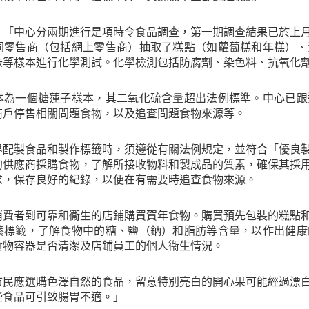
：「中心分兩期進行是項時令食品調查，第一期調查結果已於上
同零售商（包括網上零售商）抽取了糕點（如蘿蔔糕和年糕）、
味等樣本進行化學測試。化學檢測包括防腐劑、染色料、抗氧化
本為一個糖蓮子樣本，其二氧化硫含量超出法例標準。中心已跟
商戶停售相關問題食物，以及追查問題食物來源等。
界配製食品和製作標籤時，須遵從有關法例規定，並符合「優良
的供應商採購食物，了解所接收物料和製成品的質素，確保其採
求，保存良好的紀錄，以便在有需要時追查食物來源。
消費者到可靠和衞生的店鋪購買賀年食物。購買預先包裝的糕點
養標籤，了解食物中的糖、鹽（鈉）和脂肪等含量，以作出健康
食物容器是否清潔及店鋪員工的個人衞生情況。
市民應選購色澤自然的食品，留意特別亮白的開心果可能經過漂
些食品可引致腸胃不適。」