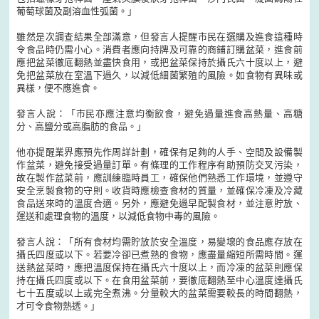
葡萄球菌及副溶血性弧菌。」
雖然是次調查結果全部滿意，但發言人提醒市民在選購及進食這種時
令食品時仍需小心。消費者應向持牌及可靠的商鋪訂購盆菜，進食前
應把盆菜徹底翻熱並盡快食用，或把盆菜保持於攝氏六十度以上，避
免把盆菜放在室溫下過久，以減低細菌繁殖的風險。如食物有異味或
異樣，便不應進食。
發言人說：「市民亦應注意均衡飲食，避免過量進食高熱量、高糖
分、高鹽分或高脂肪的食品。」
他亦提醒業界應預先作周詳計劃，確保有足夠的人手、空間及設備製
作盆菜，避免接受過量訂單。有條理的工作程序有助預防交叉污染，
故在製作盆菜前，應訓練臨時員工，確保他們熟悉工作環境，並遵守
安全烹製食物的守則。收貨時應檢查食材的質量，並確保冷凍及冷藏
食品送來時的溫度合適。另外，應避免過早配製食材，並注意貯放、
運送和處理食物的溫度，以減低食物中毒的風險。
發言人說：「所有食材均需貯放於安全溫度，易變壞的食品應存放在
攝氏四度或以下。若要冷卻已煮熟的食物，應盡量縮短所需時間。運
送熱盆菜時，應把溫度保持在攝氏六十度以上，而冷凍的盆菜則應保
持在攝氏四度或以下。在食用盆菜前，要徹底翻熱至中心溫度達攝氏
七十五度或以上或完全煮沸。分量較大的盆菜需要較長的時間翻熱，
才可令食物熱透。」