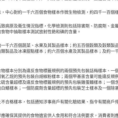
示，中心對約一千六百個食物樣本作微生物檢測，約四千一百個
括致病原及衞生情況指標，化學檢測則包括除害劑、防腐劑、金
的食物中抽取樣本測試放射性銫和碘的含量。
約一千六百個蔬菜、水果及其製品樣本；約五百個穀類及穀類製
奶類製品及冰凍甜點樣本；約六百個水產及其製品樣本；及約一
食物樣本分別為違反食物標籤規例的兩個預先包裝話梅樣本、一
環氧乙烷的預先包裝白胡椒粉樣本；兩個甲基汞含量可能違反規
化硫含量超標及違反食物標籤規例的預先包裝雞蛋麵樣本；一個
的白鱔樣本；一個防腐劑含量超標的預先包裝芝士樣本及一個除
上不合格樣本，包括通知涉事商戶有關化驗結果、指令有關商戶
界應確保其提供的食物適宜供人食用和符合法例要求，消費者則