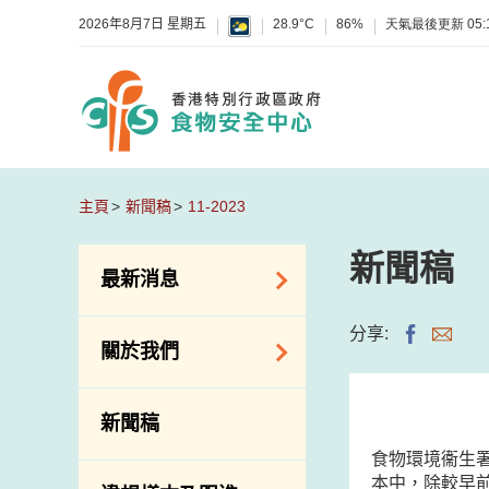
2026年8月7日 星期五
28.9°C
86%
天氣最後更新
05:
主頁
新聞稿
11-2023
新聞稿
最新消息
食物警報 / 致敏物
分享:
關於我們
警報
懷疑食物中毒個案
組織結構
新聞稿
活動
理想與使命
食物環境衞生
新資訊
介紹短片
本中，除較早