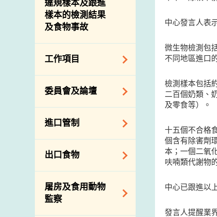
違規樣本及跟進
樣本的檢測結果
中心發言人表
及食物事故
微生物檢測包
不同地區進口
工作項目
降低膳食中的鈉和
檢測樣本包括
委員會及論壇
二百個奶類、
糖
及零食等）。
食物監測計劃
食物安全專家委員
進口管制
會
食物安全重點控制
十五個不合格
個含有除害劑
系統
業界諮詢論壇
食物進口商和食物
本；一個二氧
出口食物
基因改造食物
分銷商登記制度
消費者聯繫小組
呋喃類代謝物
食物標籤上的營養
視察內地農場及聯
出口驗證
屠房及食用動物
資料
中心已跟進以
絡內地有關當局
出口食物往內地
監察
食物安全之風險評
進口食物管制
發言人提醒業
出口商及業界的消
估