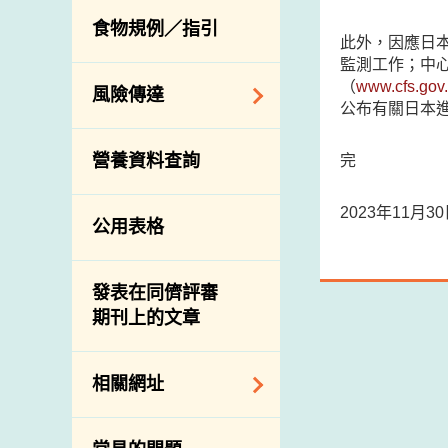
活生食用動物的進
規管農業化學物及
息
食物規例／指引
食物事故應變及管
口檢驗
獸醫藥物在食用動
此外，因應日
理
物上的使用
監測工作；中
獸醫公共衞生資訊
（
www.cfs.gov.
食物消費量調查
風險傳達
屠房及疾病監測
公布有關日本
總膳食研究
宰前檢驗
主題項目
營養資料查詢
完
有機食物
宰後檢驗
警報系統
高風險食物
豬隻流感病毒監測
2023年11月
項目及活動
公用表格
結果
抗菌素耐藥性
傳達資源
屠房及肉類檢驗
食物中的碘
資訊平台
發表在同儕評審
期刊上的文章
下載
公開比賽
相關網址
相關政府部門／機