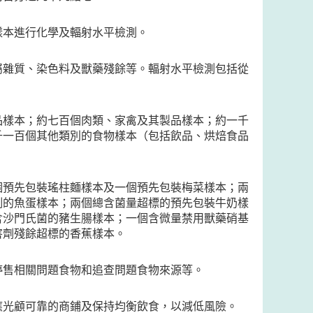
樣本進行化學及輻射水平檢測。
屬雜質、染色料及獸藥殘餘等。輻射水平檢測包括從
品樣本；約七百個肉類、家禽及其製品樣本；約一千
千一百個其他類別的食物樣本（包括飲品、烘焙食品
個預先包裝瑤柱麵樣本及一個預先包裝梅菜樣本；兩
例的魚蛋樣本；兩個總含菌量超標的預先包裝牛奶樣
含沙門氏菌的豬生腸樣本；一個含微量禁用獸藥硝基
害劑殘餘超標的香蕉樣本。
停售相關問題食物和追查問題食物來源等。
應光顧可靠的商鋪及保持均衡飲食，以減低風險。