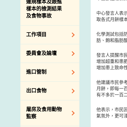
違規樣本及跟進
樣本的檢測結果
中心發言人表
及食物事故
取各式月餅樣
化學測試包括
工作項目
肪、飽和脂肪
降低膳食中的鈉和
委員會及論壇
發言人提醒市
糖
增加超重和患
食物監測計劃
食物安全專家委員
增加患上致命
進口管制
會
食物安全重點控制
他建議市民參
系統
業界諮詢論壇
食物進口商和食物
月餅，即每一
出口食物
基因改造食物
分銷商登記制度
消費者聯繫小組
有不多於一百
食物標籤上的營養
視察內地農場及聯
出口驗證
屠房及食用動物
資料
他表示，市民
絡內地有關當局
出口食物往內地
氣氛外，更可
監察
食物安全之風險評
進口食物管制
出口商及業界的消
估