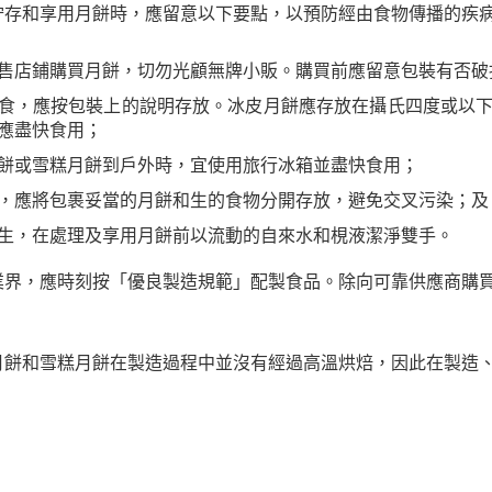
貯存和享用月餅時，應留意以下要點，以預防經由食物傳播的疾
售店鋪購買月餅，切勿光顧無牌小販。購買前應留意包裝有否破
食，應按包裝上的說明存放。冰皮月餅應存放在攝氏四度或以
應盡快食用；
餅或雪糕月餅到戶外時，宜使用旅行冰箱並盡快食用；
，應將包裹妥當的月餅和生的食物分開存放，避免交叉污染；及
生，在處理及享用月餅前以流動的自來水和梘液潔淨雙手。
業界，應時刻按「優良製造規範」配製食品。除向可靠供應商購
月餅和雪糕月餅在製造過程中並沒有經過高溫烘焙，因此在製造