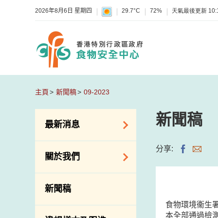
2026年8月6日 星期四
29.7°C
72%
天氣最後更新
10:
主頁
新聞稿
09-2023
新聞稿
最新消息
食物警報 / 致敏物
分享:
關於我們
警報
懷疑食物中毒個案
組織結構
新聞稿
活動
理想與使命
食物環境衞生
新資訊
介紹短片
本全部通過檢