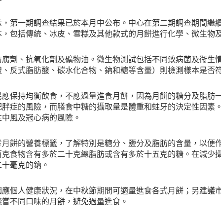
示，第一期調查結果已於本月中公布。中心在第二期調查期間繼
本，包括傳統、冰皮、雪糕及其他款式的月餅進行化學、微生物
防腐劑、抗氧化劑及礦物油。微生物測試包括不同致病菌及衞生
酸、反式脂肪酸、碳水化合物、鈉和糖等含量）則檢測樣本是否
民應保持均衡飲食，不應過量進食月餅，因為月餅的糖分及脂肪
肥胖症的風險，而膳食中糖的攝取量是體重和蛀牙的決定性因素
性中風及冠心病的風險。
考月餅的營養標籤，了解特別是糖分、鹽分及脂肪的含量，以便
百克食物含有多於二十克總脂肪或含有多於十五克的糖。在減少
二十毫克的鈉。
因應個人健康狀況，在中秋節期間可適量進食各式月餅；另建議
淺嘗不同口味的月餅，避免過量進食。