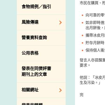
活生食用動物的進
規管農業化學物及
市民在購買、
息
食物規例／指引
食物事故應變及管
口檢驗
獸醫藥物在食用動
理
物上的使用
向可靠的零
獸醫公共衞生資訊
食物消費量調查
風險傳達
如非即時進
屠房及疾病監測
出月餅後，
總膳食研究
宰前檢驗
主題項目
攜帶冰皮月
營養資料查詢
有機食物
宰後檢驗
警報系統
貯存月餅時
高風險食物
豬隻流感病毒監測
項目及活動
保持個人衞
公用表格
結果
抗菌素耐藥性
傳達資源
發言人亦提醒
屠房及肉類檢驗
食物中的碘
要求。
資訊平台
發表在同儕評審
期刊上的文章
下載
他說：「冰皮
生及污染。」
公開比賽
相關網址
完
相關政府部門／機