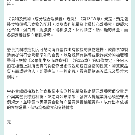
符。」
《食物及藥物（成分組合及標籤）規例》（第132W章）規定，預先包
裝食物須標示食物的配料，以及表列能量及七種核心營養素，即碳水
化合物、蛋白質、總脂肪、飽和脂肪、反式脂肪、鈉和糖的含量，而
各類營養聲稱亦受到規管。
營養資料標籤制度可幫助消費者作出有依據的食物選擇、鼓勵食物製
造商提供符合營養準則的食品，以及規管有誤導或欺詐成分的標籤和
聲稱。根據《公眾衞生及市政條例》（第132章）第61條規定，任何人
如在標籤上對所售賣的食物作出虛假說明或在食物的性質、物質或品
質方面誤導他人，即屬違法。一經定罪，最高罰款為五萬元及監禁六
個月。
中心會繼續抽取其他食品樣本檢測其能量及指定標示營養素值含量是
否與其營養標籤相符，並適時公布結果。發言人提醒業界必須遵守法
例規定，並呼籲巿民購買食物時亦留意營養標籤資料，以作出有依據
的食物選擇，保持均衡飲食和身體健康。
完