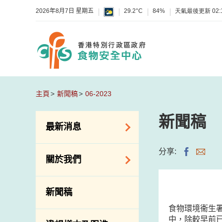
2026年8月7日 星期五
29.2°C
84%
天氣最後更新
02:
主頁
新聞稿
06-2023
新聞稿
最新消息
食物警報 / 致敏物
分享:
關於我們
警報
懷疑食物中毒個案
組織結構
新聞稿
活動
理想與使命
食物環境衞生
新資訊
介紹短片
中，除較早前