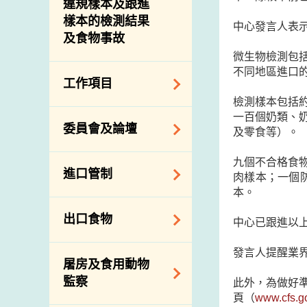
違規樣本及跟進
樣本的檢測結果
中心發言人表
及食物事故
微生物檢測包
不同地區進口
工作項目
檢測樣本包括
一百個奶類、
降低膳食中的鈉和
委員會及論壇
及零食等）。
糖
食物監測計劃
九個不合格食
食物安全專家委員
進口管制
肉樣本；一個
會
食物安全重點控制
本。
系統
業界諮詢論壇
食物進口商和食物
出口食物
中心已跟進以
基因改造食物
分銷商登記制度
消費者聯繫小組
食物標籤上的營養
視察內地農場及聯
發言人提醒業
出口驗證
屠房及食用動物
資料
絡內地有關當局
出口食物往內地
監察
此外，為做好
食物安全之風險評
進口食物管制
頁（
www.cfs.g
出口商及業界的消
估