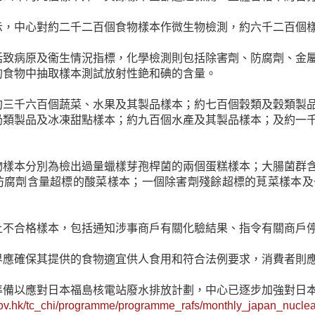
示，中心對約二千二百個食物樣本作微生物檢測，約六千二百個
括致病原及衞生情況指標，化學檢測則包括除害劑、防腐劑、金
的食物中抽取樣本測試放射性銫和碘的含量。
約三千六百個蔬菜、水果及其製品樣本；約七百個穀類及穀類製
奶類製品及冰凍甜點樣本；約九百個水產及其製品樣本；及約一
物樣本分別為檢出過量蠟樣芽孢桿菌的兩個蛋糕樣本；大腸菌群
防腐劑含量超標的酸菜樣本；一個除害劑殘餘超標的莧菜樣本及
上不合格樣本，包括通知涉事商戶有關化驗結果、指令有關商戶
界應確保其提供的食物適宜供人食用和符合法例要求，消費者則
準備以應對日本福島核電站廢水排放計劃，中心已逐步加強對日
ov.hk/tc_chi/programme/programme_rafs/monthly_japan_nuclear