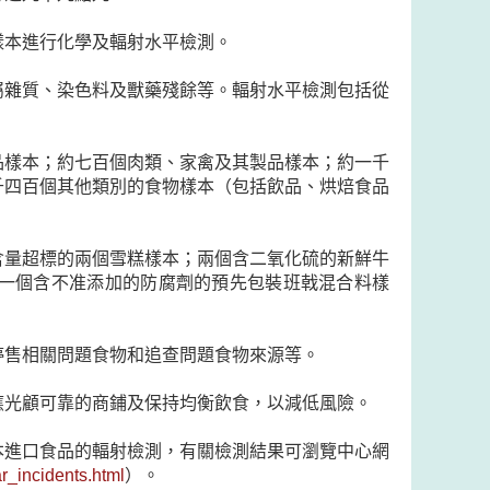
樣本進行化學及輻射水平檢測。
屬雜質、染色料及獸藥殘餘等。輻射水平檢測包括從
品樣本；約七百個肉類、家禽及其製品樣本；約一千
千四百個其他類別的食物樣本（包括飲品、烘焙食品
含量超標的兩個雪糕樣本；兩個含二氧化硫的新鮮牛
一個含不准添加的防腐劑的預先包裝班戟混合料樣
停售相關問題食物和追查問題食物來源等。
應光顧可靠的商鋪及保持均衡飲食，以減低風險。
本進口食品的輻射檢測，有關檢測結果可瀏覽中心網
_incidents.html
）。