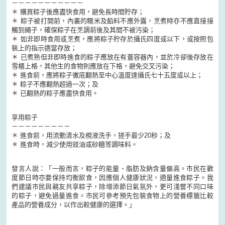
－－－－－－－－－－－
＊ 購買粽子後應盡快食用，避免長時間貯存；
＊ 粽子被打開前，內裏的糯米及餡料不應外露，烹煮時亦不應直接接
觸到繩子，確保粽子在烹調前後及其間不被污染；
＊ 如非即時食用或烹煮，應將粽子貯存於攝氏四度或以下，或按照包
裝上的指示適當存放；
＊ 已煮熟但非即時進食的粽子應放在有蓋容器內，並於冷卻後存放在
雪櫃上格，其他生的食物則應放在下格，避免交叉污染；
＊ 進食前，應將粽子徹底翻熱至中心溫度達攝氏七十五度或以上；
＊ 粽子不應翻熱超過一次；及
＊ 已翻熱的粽子應盡快食用。
享用粽子
－－－－－－－－－
＊ 進食前，用流動清水及梘液洗手，搓手最少20秒；及
＊ 進食時，減少使用豉油或砂糖等調味料。
發言人說：「一般而言，粽子的能量、脂肪及鈉含量偏高。市民在歡
度節日時亦要保持均衡飲食，因應個人健康狀況，適量進食粽子。我
們建議市民與親友共享粽子，除增添節日氣氛外，更可淺嘗不同口味
的粽子，避免過量進食。市民可參考預先包裝食物上的營養標籤比較
產品的營養成分，以作出較健康的選擇。」