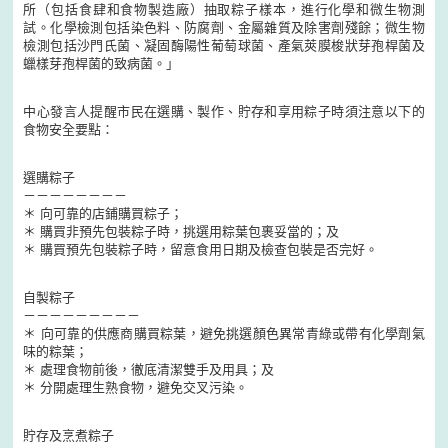
所（包括食肆和食物製造廠）抽取粽子樣本，進行化學和微生物測
試。化學檢測包括染色料、防腐劑、金屬雜質及除害劑殘餘；微生物
檢測包括沙門氏菌、凝固酶陽性葡萄球菌、產氣莢膜梭狀芽孢桿菌及
蠟樣芽孢桿菌的致病菌。」
中心發言人提醒市民在選購、製作、貯存和享用粽子時須注意以下的
食物安全要點：
選購粽子
－－－－－－－－
＊ 向可靠的店鋪購買粽子；
＊ 購買非預先包裝粽子時，挑選用粽葉包裹妥當的；及
＊ 購買預先包裝粽子時，留意食用日期及檢查包裝是否完好。
自製粽子
－－－－－－－－－
＊ 向可靠的供應商購買粽葉，避免挑選顏色異常青綠或帶有化學劑氣
味的粽葉；
＊ 處理食物前後，徹底清潔雙手及用具；及
＊ 分開處理生熟食物，避免交叉污染。
貯存及烹煮粽子