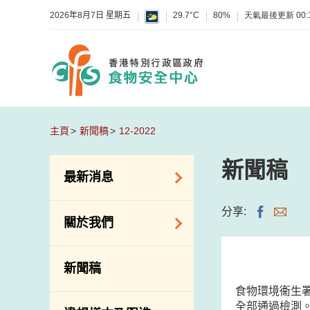
2026年8月7日 星期五
29.7°C
80%
天氣最後更新
00:
主頁
新聞稿
12-2022
新聞稿
最新消息
食物警報 / 致敏物
分享:
關於我們
警報
懷疑食物中毒個案
組織結構
新聞稿
活動
理想與使命
​食物環境衞
新資訊
介紹短片
全部通過檢測