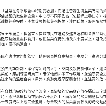
：「盆菜在冬季聚會中特別受歡迎，而過往曾發生與盆菜有關的
評估盆菜的微生物含量。中心從不同零售商（包括網上零售商）
括蠟樣芽孢桿菌、產氣莢膜梭狀芽孢桿菌、沙門氏菌、凝固酶陽
結果全部滿意，但發言人提醒市民在選購及進食這種時令食品時
菜徹底翻熱並盡快食用，或把盆菜保持於攝氏六十度以上，避免
異樣，便不應進食。
市民亦應注意均衡飲食，避免過量進食高熱量、高糖分、高鹽分
應預先周詳計劃，確保有足夠的人手、空間及設備製作盆菜，避
盆菜前，應訓練臨時員工，確保他們熟悉工作環境，並遵守安全
品送來時的溫度合適。另外，應避免過早配製食材，並注意貯放
所有食材均需貯放於安全溫度，易變壞的食品應存放在攝氏四度
菜時，應把溫度保持在攝氏六十度以上，而冷凍的盆菜則應保持
七十五度或以上或完全煮沸。分量較大的盆菜需要較長的時間翻