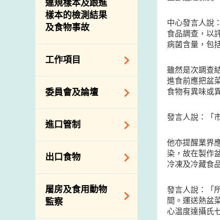
違規樣本及跟進
樣本的檢測結果
中心發言人說
及食物事故
食品調查，以
病菌含量，包
工作項目
雖然是次調查
進食前應把盆
降低膳食中的鈉和
食物有異味或
委員會及論壇
糖
食物監測計劃
食物安全專家委員
發言人說：「
進口管制
會
食物安全重點控制
他亦提醒業界
系統
業界諮詢論壇
食物進口商和食物
染，故在製作
出口食物
基因改造食物
分銷商登記制度
消費者聯繫小組
冷凍及冷藏食
食物標籤上的營養
視察內地農場及聯
出口驗證
屠房及食用動物
資料
發言人說：「
絡內地有關當局
出口食物往內地
間。運送熱盆
監察
食物安全之風險評
進口食物管制
心温度達攝氏
出口商及業界的消
估