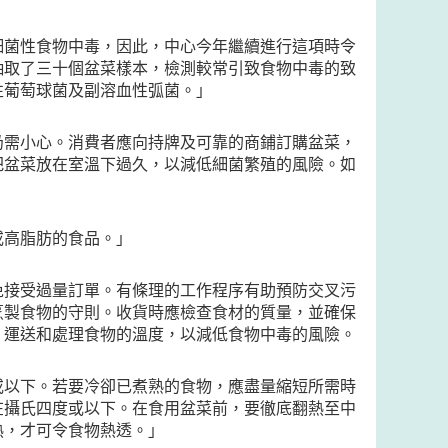
細菌性食物中毒，因此，中心今年繼續進行這項時令
抽取了三十個盆菜樣本，檢測較常引致食物中毒的致
性葡萄球菌及副溶血性弧菌。」
仍需小心。消費者應向持牌及可靠的商鋪訂購盆菜，
把盆菜放在室溫下過久，以減低細菌繁殖的風險。如
或高脂肪的食品。」
免接受過量訂單。有條理的工作程序有助預防交叉污
烹製食物的守則。收貨時應檢查食材的質量，並確保
、運送和處理食物的溫度，以減低食物中毒的風險。
或以下。若要冷卻已煮熟的食物，應盡量縮短所需時
在攝氏四度或以下。在食用盆菜前，要徹底翻熱至中
熱，才可令食物熱透。」