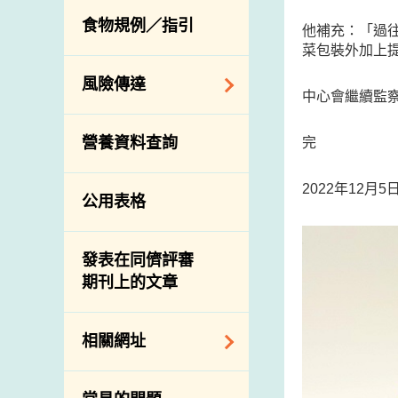
活生食用動物的進
規管農業化學物及
息
食物規例／指引
食物事故應變及管
他補充：「過
口檢驗
獸醫藥物在食用動
菜包裝外加上
理
物上的使用
獸醫公共衞生資訊
食物消費量調查
風險傳達
屠房及疾病監測
中心會繼續監
總膳食研究
宰前檢驗
主題項目
營養資料查詢
完
有機食物
宰後檢驗
警報系統
高風險食物
豬隻流感病毒監測
2022年12月
項目及活動
公用表格
結果
抗菌素耐藥性
傳達資源
屠房及肉類檢驗
食物中的碘
資訊平台
發表在同儕評審
期刊上的文章
下載
公開比賽
相關網址
相關政府部門／機