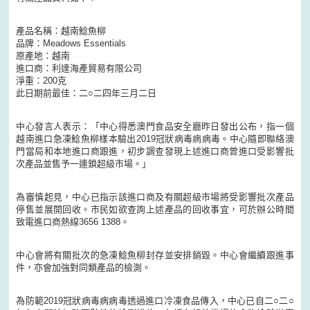
產品名稱：越南鯰魚柳
品牌：Meadows Essentials
原產地：越南
進口商：利達海產貿易有限公司
淨重：200克
此日期前最佳：二○二四年三月二日
中心發言人表示：「中心得悉澳門食品安全廳昨日發出公布，指一個
越南進口急凍鯰魚柳樣本驗出2019冠狀病毒病病毒。中心隨即聯絡澳
門當局和本地進口商跟進，初步調查發現上述進口商曾進口受影響批
次產品並售予一連鎖超級市場。」
為審慎起見，中心已指示該進口商及有關超級市場將受影響批次產品
停售並展開回收。市民如欲查詢上述產品的回收事宜，可於辦公時間
致電進口商熱線3656 1388。
中心會將有關批次的急凍鯰魚柳封存並安排銷毀。中心會繼續跟進事
件，亦會加強對同類產品的檢測。
為防範2019冠狀病毒病病毒透過進口冷凍食品傳入，中心已自二○二○