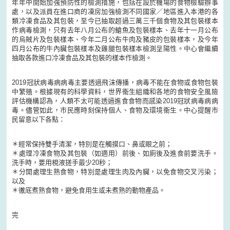
年年中開始加強預防性的檢測措施，包括在設於機場的食物檢驗辦事
處，以及派員在進口商的凍房加強檢測不同國家／地區進入本港的各
類冷凍食品及其包裝，至今已抽取超過三萬三千個食物及其包裝樣本
作病毒檢測，只有去年八月公布的䱽魚及包裝樣本、去年十一月公布
的烏賊片及包裝樣本、今年二月公布牛肉及豬皮的包裝樣本，及今年
四月公布的牛內臟包裝樣本及雞腿包裝樣本檢測呈陽性。中心會繼續
抽取各款進口冷凍食品及其包裝的樣本作檢測。
2019冠狀病毒病病毒主要透過飛沫傳播，病毒不能在食物或食物包裝
中繁殖。根據現有的科學資料，世界衞生組織和各地的食物安全風險
評估機構認為，人類不太可能透過進食食物而感染2019冠狀病毒病病
毒。儘管如此，市民應時刻保持個人、食物及環境衞生。中心提醒市
民留意以下各點：
＊經常保持雙手清潔，特別是在觸摸口、鼻或眼之前；
＊處理冷凍食物及其包裝（如適用）前後、如廁後及進食前要洗手。
洗手時，要用梘液搓手最少20秒；
＊分開處理生熟食物，特別是處理生肉及內臟，以免食物交叉污染；
以及
＊徹底煮熟食物，避免食用生或未煮熟的動物產品。
完