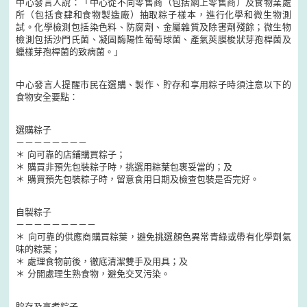
中心發言人說：「中心從不同零售商（包括網上零售商）及食物業處
所（包括食肆和食物製造廠）抽取粽子樣本，進行化學和微生物測
試。化學檢測包括染色料、防腐劑、金屬雜質及除害劑殘餘；微生物
檢測包括沙門氏菌、凝固酶陽性葡萄球菌、產氣莢膜梭狀芽孢桿菌及
蠟樣芽孢桿菌的致病菌。」
中心發言人提醒市民在選購、製作、貯存和享用粽子時須注意以下的
食物安全要點：
選購粽子
－－－－－－－－
＊ 向可靠的店鋪購買粽子；
＊ 購買非預先包裝粽子時，挑選用粽葉包裹妥當的；及
＊ 購買預先包裝粽子時，留意食用日期及檢查包裝是否完好。
自製粽子
－－－－－－－－－
＊ 向可靠的供應商購買粽葉，避免挑選顏色異常青綠或帶有化學劑氣
味的粽葉；
＊ 處理食物前後，徹底清潔雙手及用具；及
＊ 分開處理生熟食物，避免交叉污染。
貯存及烹煮粽子