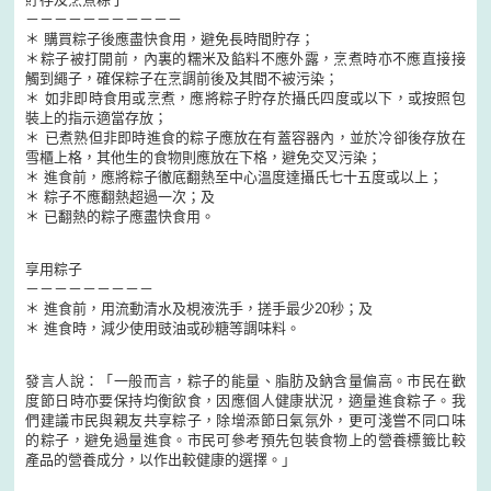
－－－－－－－－－－－
＊ 購買粽子後應盡快食用，避免長時間貯存；
＊粽子被打開前，內裏的糯米及餡料不應外露，烹煮時亦不應直接接
觸到繩子，確保粽子在烹調前後及其間不被污染；
＊ 如非即時食用或烹煮，應將粽子貯存於攝氏四度或以下，或按照包
裝上的指示適當存放；
＊ 已煮熟但非即時進食的粽子應放在有蓋容器內，並於冷卻後存放在
雪櫃上格，其他生的食物則應放在下格，避免交叉污染；
＊ 進食前，應將粽子徹底翻熱至中心溫度達攝氏七十五度或以上；
＊ 粽子不應翻熱超過一次；及
＊ 已翻熱的粽子應盡快食用。
享用粽子
－－－－－－－－－
＊ 進食前，用流動清水及梘液洗手，搓手最少20秒；及
＊ 進食時，減少使用豉油或砂糖等調味料。
發言人說：「一般而言，粽子的能量、脂肪及鈉含量偏高。市民在歡
度節日時亦要保持均衡飲食，因應個人健康狀況，適量進食粽子。我
們建議市民與親友共享粽子，除增添節日氣氛外，更可淺嘗不同口味
的粽子，避免過量進食。市民可參考預先包裝食物上的營養標籤比較
產品的營養成分，以作出較健康的選擇。」