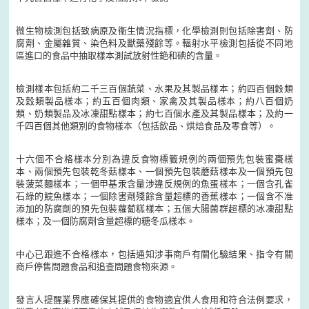
微生物檢測包括致病原及衞生情況指標，化學檢測則包括除害劑、防
腐劑、金屬雜質、染色料及獸藥殘餘等。輻射水平檢測包括從不同地
區進口的食品中抽取樣本測試放射性銫和碘的含量。
檢測樣本包括約二千三百個蔬菜、水果及其製品樣本；約四百個穀類
及穀類製品樣本；約五百個肉類、家禽及其製品樣本；約八百個奶
類、奶類製品及冰凍甜點樣本；約七百個水產及其製品樣本；及約一
千四百個其他類別的食物樣本（包括飲品、烘焙食品及零食等）。
十六個不合格樣本分別為違反食物標籤規例的兩個預先包裝蜜棗樣
本、兩個預先包裝乾冬菇樣本、一個預先包裝蘑菇樣本及一個預先包
裝菠菜麵樣本；一個甲基汞含量涉違反規例的魚蛋樣本；一個含孔雀
石綠的鯇魚樣本；一個除害劑殘餘含量超標的香蕉樣本；一個含不准
添加的防腐劑的預先包裝蘿蔔糕樣本；五個大腸菌群超標的冰凍甜點
樣本；及一個防腐劑含量超標的糖冬瓜樣本。
中心已跟進不合格樣本，包括通知涉事商戶有關化驗結果、指令有關
商戶停售問題食品和追查問題食物來源。
發言人提醒業界應確保其提供的食物適宜供人食用和符合法例要求，