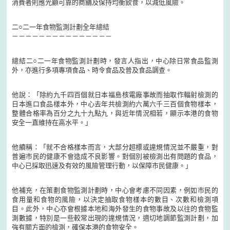
消費者則應光顧可靠的商舖及保持均衡飲食，以減低風險。
二○二一年食物監測計劃全年總結
－－－－－－－－－－－－－－－
總結二○二一年食物監測計劃時，發言人指出，中心除日常食品監測
外，亦進行多項專項食品、時令食品及普及食品調查。
他說：「除約九千四百個就日本福島核電廠事故而抽取作輻射檢測的
日本進口食品樣本外，中心去年共檢測約六萬六千三百個食物樣本，
整體合格率為百分之九十九點九，與近年情況相若，顯示本港的食物
安全一直維持在高水平。」
他續稱：「就不合格樣本而言，大部分超標或違規情況並不嚴重，對
普遍市民的健康不會造成不良影響。對個別被檢測出有問題的食品，
中心已採取迅速及有效的風險管理行動，以保障市民健康。」
他補充，在策劃食物監測計劃時，中心會考慮不同因素，例如市民的
食用量和食物的風險，以決定抽取食物樣本的數目、次數和檢測項
目。此外，中心亦會根據本地和海外發生的食物事故及以往的食物監
測數據，特別是一些較常出現的違規情況，適切地調節監測計劃，加
強有關方面的檢測，確保本港的食物安全。