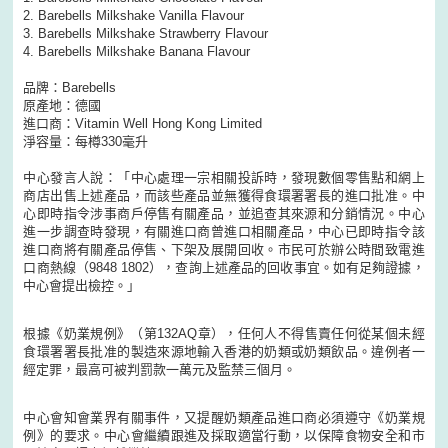
2. Barebells Milkshake Vanilla Flavour
3. Barebells Milkshake Strawberry Flavour
4. Barebells Milkshake Banana Flavour
品牌：Barebells
原產地：德國
進口商：Vitamin Well Hong Kong Limited
淨容量：每樽330毫升
中心發言人說：「中心處理一宗相關投訴時，發現數個零售點和網上
商店出售上述產品，而該些產品並無獲得食環署署長的進口批准。中
心即時指令涉事商戶停售有關產品，並追查其來源和分銷情況。中心
進一步調查時發現，有關進口商曾進口相關產品，中心已即時指令該
進口商將有關產品停售、下架及展開回收。市民可於辦公時間致電進
口商熱線（9848 1802），查詢上述產品的回收事宜。如有足夠證據，
中心會提出檢控。」
根據《奶業規例》（第132AQ章），任何人不得售賣任何從某個未經
食環署署長批准的製造來源地輸入香港的奶類或奶類飲品。違例者一
經定罪，最高可被判罰款一萬元及監禁三個月。
中心會知會業界有關事件，又提醒奶類產品進口商必須遵守《奶業規
例》的要求。中心會繼續跟進及採取適當行動，以保障食物安全和市