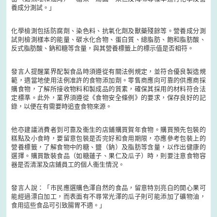
養成分測試。」
化學檢測包括防腐劑、染色料、抗氧化劑及獸藥殘餘等。營養成分測
試則檢測樣本的能量、碳水化合物、蛋白質、總脂肪、飽和脂肪酸、
反式脂肪酸、鈉和糖等含量，與其營養標籤上的標示值是否相符。
發言人提醒業界配製食品時須遵從有關法例規定，並符合優良製造規
範，適當地使用法例准許的食物添加劑。零售商應向可靠的供應商採
購食物，了解所接收物料和製成品的質素，確保其採用的材料符合法
定標準。此外，業界須遵從《食物安全條例》的要求，保存良好的記
錄，以便在有需要時追查食物來源。
他亦建議消費者到可靠及衞生的店鋪購買賀年食物。購買預先包裝的
糕點及小食時，要留意包裝是否完好和食用期限，亦應參考包裝上的
營養標籤，了解食物中的糖、鹽（鈉）及脂肪等含量，以作出健康的
選擇。購買散裝食品（如糖蓮子、果仁及瓜子）時，則要注意食物容
器是否清潔及店鋪員工的個人衞生情況。
發言人說：「市民應選購色澤自然的食品，留意特別亮白的開心果可
能經過漂白加工，而表面有不尋常光澤的瓜子則可能添加了礦物油，
食用這些食品可引致腸胃不適。」