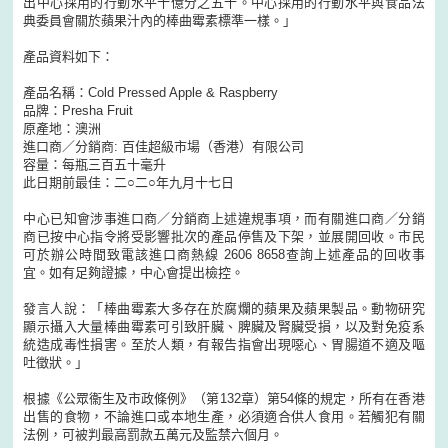
出中心採用的行動水平十億分之五十。中心採用的行動水平與食品法
典委員會關於蘋果汁內的棒曲霉素標準一樣。」
產品資料如下：
產品名稱：Cold Pressed Apple & Raspberry
品牌：Presha Fruit
原產地：澳洲
進口商／分銷商: 百佳超級市場（香港）有限公司
容量：每瓶三百五十毫升
此日期前最佳：二○二○年九月十七日
中心已知會涉事進口商／分銷商上述違規事項，而有關進口商／分銷
商已按中心指令將受影響批次的產品停售及下架，並展開回收。市民
可於辦公時間致電該進口商熱線 2606 8658查詢上述產品的回收事
宜。如有足夠證據，中心會提出檢控。
發言人說：「棒曲霉素大多存在於腐爛的蘋果及蘋果製品。動物研究
顯示攝入大量棒曲霉素可引致肝臟、脾臟及腎臟受損，以及對免疫系
統造成毒性損害。至於人類，有報告指會出現噁心、胃腸道不適及嘔
吐徵狀。」
根據《公眾衞生及市政條例》（第132章）第54條的規定，所有在香港
出售的食物，不論進口或本地生產，必須適合供人食用。若觸犯有關
法例，可被判最高罰款五萬元及監禁六個月。