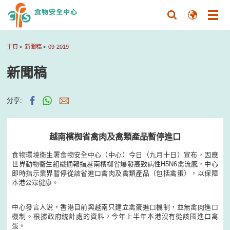
主頁
新聞稿
09-2019
新聞稿
分享:
越南檳椥省禽肉及禽類產品暫停進口
食物環境衞生署食物安全中心（中心）今日（九月十日）宣布，因應
世界動物衞生組織通報指越南檳椥省爆發高致病性H5N6禽流感，中心
即時指示業界暫停從該省進口禽肉及禽類產品（包括禽蛋），以保障
本港公眾健康。
中心發言人說，香港目前與越南只建立禽蛋進口機制，並無禽肉進口
機制。根據政府統計處的資料，今年上半年本港沒有從該國進口禽
蛋。