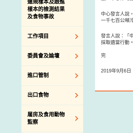
違規樣本及跟進
樣本的檢測結果
中心發言人說
及食物事故
一千七百公噸
發言人說：「
工作項目
採取適當行動
降低膳食中的鈉和
完
委員會及論壇
糖
食物監測計劃
食物安全專家委員
2019年9月6
進口管制
會
食物安全重點控制
系統
業界諮詢論壇
食物進口商和食物
出口食物
基因改造食物
分銷商登記制度
消費者聯繫小組
食物標籤上的營養
視察內地農場及聯
出口驗證
屠房及食用動物
資料
絡內地有關當局
出口食物往內地
監察
食物安全之風險評
進口食物管制
出口商及業界的消
估