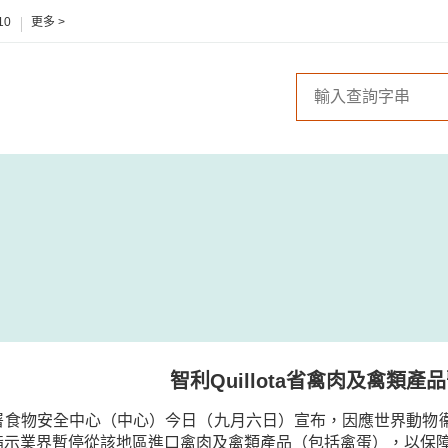
10
更多 >
智利Quillota省禽肉及禽類產
食物安全中心（中心）今日（九月六日）宣布，因應世界動物衞生組
指示業界暫停從該地區進口禽肉及禽類產品（包括禽蛋），以保