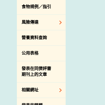
活生食用動物的進
規管農業化學物及
息
食物規例／指引
食物事故應變及管
口檢驗
獸醫藥物在食用動
理
物上的使用
獸醫公共衞生資訊
食物消費量調查
風險傳達
屠房及疾病監測
總膳食研究
宰前檢驗
主題項目
營養資料查詢
有機食物
宰後檢驗
警報系統
高風險食物
豬隻流感病毒監測
項目及活動
公用表格
結果
抗菌素耐藥性
傳達資源
屠房及肉類檢驗
食物中的碘
資訊平台
發表在同儕評審
期刊上的文章
下載
公開比賽
相關網址
相關政府部門／機