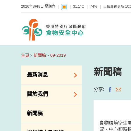
2026年8月8日 星期六
31.1°C
74%
天氣最後更新
10:
主頁
新聞稿
09-2019
新聞稿
最新消息
食物警報 / 致敏物
分享:
關於我們
警報
懷疑食物中毒個案
組織結構
新聞稿
活動
理想與使命
食物環境衞生署
新資訊
介紹短片
感，中心即時