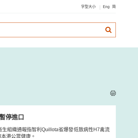
字型大小
Eng
简
品暫停進口
織通報指智利Quillota省爆發低致病性H7禽流
障本港公眾健康。