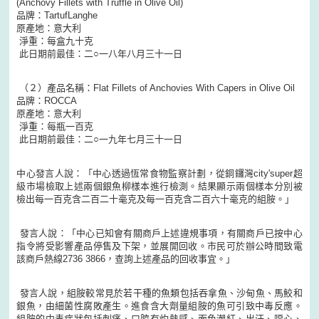
(Anchovy Fillets with Truffle in Olive Oil)
品牌：TartufLanghe
原產地：意大利
淨重：每盒九十克
此日期前最佳：二○一八年八月三十一日
（２）產品名稱：Flat Fillets of Anchovies With Capers in Olive Oil
品牌：ROCCA
原產地：意大利
淨重：每瓶一百克
此日期前最佳：二○一九年七月三十一日
中心發言人說：「中心透過恆常食物監察計劃，從銅鑼灣city'super超
級市場檢取上述兩個銀魚柳樣本進行檢測。結果顯示兩個樣本分別被
檢出每一百克含二百二十毫克及每一百克含二百六十毫克的組胺。」
發言人說：「中心已知會有關商戶上述違規事項，有關商戶已按中心
指令將受影響產品停售及下架，並展開回收。市民可於辦公時間致電
該商戶熱線2736 3866，查詢上述產品的回收事宜。」
發言人說，組胺較常見於若干種的魚類包括吞拿魚、沙甸魚、馬鮫和
銀魚，由細菌性腐敗產生。進食含大劑量組胺的魚可引致中毒反應。
組胺的中毒症狀包括刺痛、口腔有灼熱感、面色潮紅、出汗、噁心、