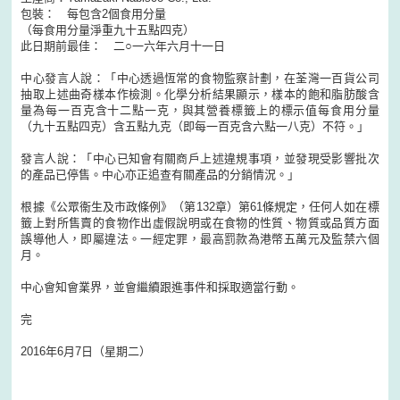
包裝： 每包含2個食用分量
（每食用分量淨重九十五點四克）
此日期前最佳： 二○一六年六月十一日
中心發言人說：「中心透過恆常的食物監察計劃，在荃灣一百貨公司
抽取上述曲奇樣本作檢測。化學分析結果顯示，樣本的飽和脂肪酸含
量為每一百克含十二點一克，與其營養標籤上的標示值每食用分量
（九十五點四克）含五點九克（即每一百克含六點一八克）不符。」
發言人說：「中心已知會有關商戶上述違規事項，並發現受影響批次
的產品已停售。中心亦正追查有關產品的分銷情況。」
根據《公眾衞生及市政條例》（第132章）第61條規定，任何人如在標
籤上對所售賣的食物作出虛假說明或在食物的性質、物質或品質方面
誤導他人，即屬違法。一經定罪，最高罰款為港幣五萬元及監禁六個
月。
中心會知會業界，並會繼續跟進事件和採取適當行動。
完
2016年6月7日（星期二）