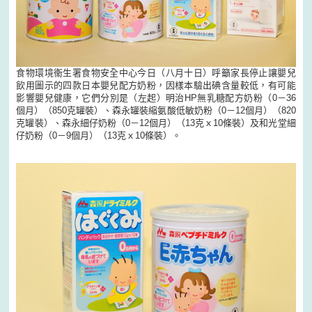
食物環境衞生署食物安全中心今日（八月十日）呼籲家長停止讓嬰兒
飲用圖示的四款日本嬰兒配方奶粉，因樣本驗出碘含量較低，有可能
影響嬰兒健康，它們分別是（左起）明治HP無乳糖配方奶粉（0－36
個月）（850克罐裝）、森永罐裝縮氨酸低敏奶粉（0－12個月）（820
克罐裝）、森永細仔奶粉（0－12個月）（13克ｘ10條裝）及和光堂細
仔奶粉（0－9個月）（13克ｘ10條裝）。