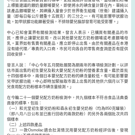
上標籤建議的餵奶量餵哺嬰兒，即使將水的碘含量計算在內，單純以
該產品餵哺嬰兒，其碘攝入量會少於世界衞生組織（世衞）建議攝入
量（即每日每公斤體重十五微克）的三分之一，有可能影響甲狀腺功
能。如甲狀腺功能顯著受損，不排除嬰兒腦部發育可能受影響。」
中心已知會業界有關檢測結果。發言人表示，已購買有關產品的市
民，應停止讓嬰兒飲用，改以其他嬰兒配方奶粉餵哺或考慮餵哺母
乳。業界如有售賣有關產品，應立即停止出售。由於有關產品在本港
沒有總代理／專責的入口商，市民可向各自的零售商查詢是否有提供
回收安排。
發言人說：「中心今年五月開始展開為期兩年的專項檢測計劃，以評
估市面出售的初生嬰兒及較大嬰兒配方奶粉的營養素含量。鑑於首批
十四個樣本中，兩個日本嬰兒配方奶粉的碘含量較低，有可能影響嬰
兒甲狀腺功能，中心即時加緊抽取市面上出售的其他供六個月以下嬰
兒食用配方奶粉樣本作碘含量檢測。」
在今輪二十一個嬰兒配方奶粉檢測中，共九個樣本不符合食品法典委
員會的標準，包括：
（一）和光堂初生嬰兒奶粉和森永初生嬰兒奶粉（均為850克罐裝）
（即八月八日公布並已進行回收的兩款奶粉）的另外各兩個批次共四
個樣本
（二）上述四款產品
（三）一款Osmolac適合肚瀉情況用嬰兒配方奶粉經評估後，發現