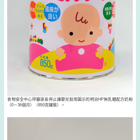
食物安全中心呼籲家長停止讓嬰兒飲用圖示的明治HP無乳糖配方奶粉
（0－36個月）（850克罐裝）。