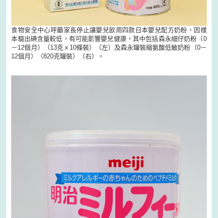
食物安全中心呼籲家長停止讓嬰兒飲用四款日本嬰兒配方奶粉，因樣
本驗出碘含量較低，有可能影響嬰兒健康，其中包括森永細仔奶粉（0
－12個月）（13克ｘ10條裝）（左）及森永罐裝縮氨酸低敏奶粉（0－
12個月）（820克罐裝）（右）。