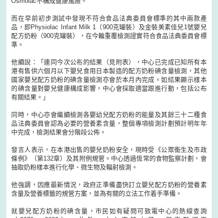
Osmolac不構成健康風險。
而在早前初步測試中發現不符合食品法典委員會標準的其中兩款產
品，即Physiolac Infant Milk 1（900克罐裝）及金裝美素佳兒1號嬰兒
配方奶粉（900克罐裝），在今輪重覆檢測證實符合食品法典委員會標
準。
他續說：「連同今次公布的結果（見附表），中心已完成已知所有本
港有售供六個月以下嬰兒食用日本製造的配方奶粉碘含量檢測，其他
國家嬰兒配方奶粉的碘含量檢測亦會於本月內完成。如結果顯示樣本
的碘含量對嬰兒健康構成影響，中心會採取適當跟進行動，包括公布
有關結果。」
同時，中心亦會繼續檢測各嬰幼兒配方奶粉的能量及其餘三十二種食
品法典委員會認為必要的營養素含量，整個專項檢測計劃預計明年年
中完成，檢測結果會分階段公佈。
發言人表示，在本港出售的嬰兒奶粉安全，現時受《公眾衞生及市政
條例》（第132章）及其附例規管。中心透過恆常的食物監察計劃，會
抽取奶粉樣本進行化學、微生物及輻射檢測。
他強調，因應最新情況，政府正準備盡快訂立嬰兒配方奶粉的營養素
含量及營養標籤的規管方案，並為有關的立法工作着手準備。
就嬰兒配方奶粉的碘含量，市民如有疑問可致電中心的熱線查詢