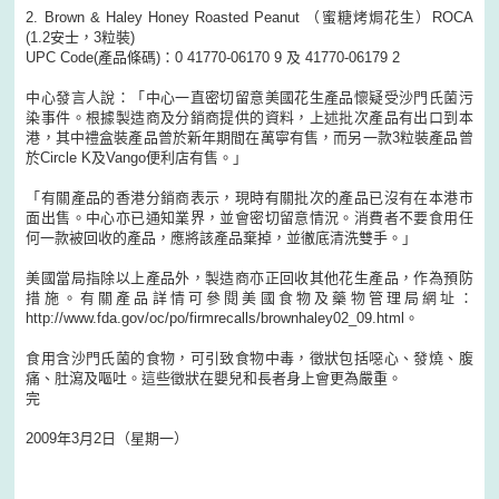
2. Brown & Haley Honey Roasted Peanut （蜜糖烤焗花生）ROCA
(1.2安士，3粒裝)
UPC Code(產品條碼)：0 41770-06170 9 及 41770-06179 2
中心發言人說：「中心一直密切留意美國花生產品懷疑受沙門氏菌污
染事件。根據製造商及分銷商提供的資料，上述批次產品有出口到本
港，其中禮盒裝產品曾於新年期間在萬寧有售，而另一款3粒裝產品曾
於Circle K及Vango便利店有售。」
「有關產品的香港分銷商表示，現時有關批次的產品已沒有在本港市
面出售。中心亦已通知業界，並會密切留意情況。消費者不要食用任
何一款被回收的產品，應將該產品棄掉，並徹底清洗雙手。」
美國當局指除以上產品外，製造商亦正回收其他花生產品，作為預防
措施。有關產品詳情可參閱美國食物及藥物管理局網址：
http://www.fda.gov/oc/po/firmrecalls/brownhaley02_09.html。
食用含沙門氏菌的食物，可引致食物中毒，徵狀包括噁心、發燒、腹
痛、肚瀉及嘔吐。這些徵狀在嬰兒和長者身上會更為嚴重。
完
2009年3月2日（星期一）